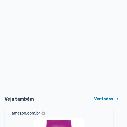
Veja também
Ver todas
amazon.com.br
sho