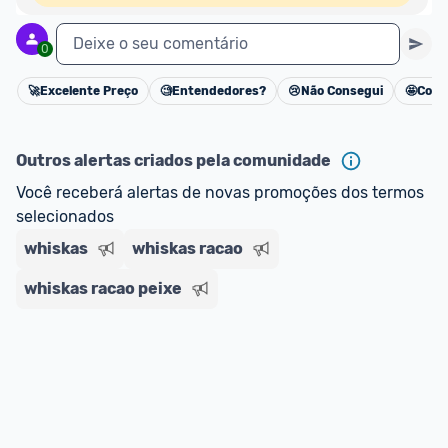
Deixe o seu comentário
0
🚀
Excelente Preço
🧐
Entendedores?
😢
Não Consegui
🤩
Cons
Cancelar
Outros alertas criados pela comunidade
Você receberá alertas de novas promoções dos termos 
selecionados
whiskas
whiskas racao
whiskas racao peixe