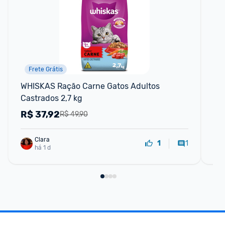
Frete Grátis
WHISKAS Ração Carne Gatos Adultos 
FO
Castrados 2,7 kg
FI
R$
37,92
R
R$ 49,90
Clara
1
1
há 1 d