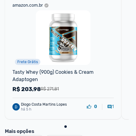
amazon.com.br
mer
Frete Grátis
Tasty Whey (900g) Cookies & Cream 
Wh
Adaptogen
Su
R$
203,98
R
R$ 271,81
Diogo Costa Martins Lopes
1
0
há 5 h
Mais opções