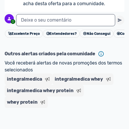
acha desta oferta para a comunidade.
Deixe o seu comentário
0
🚀
Excelente Preço
🧐
Entendedores?
😢
Não Consegui
🤩
Cons
Cancelar
Outros alertas criados pela comunidade
Você receberá alertas de novas promoções dos termos 
selecionados
integralmedica
integralmedica whey
integralmedica whey protein
whey protein