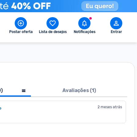
Postar oferta
Lista de desejos
Notificações
Entrar
0
)
Avaliações (
1
)
2 meses atrás
o