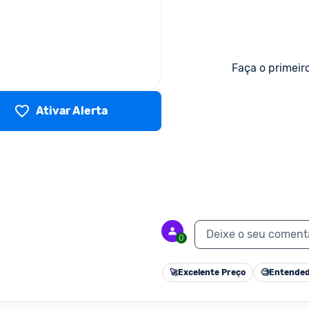
Faça o primeir
Ativar Alerta
Deixe o seu coment
0
🚀
Excelente Preço
🧐
Entended