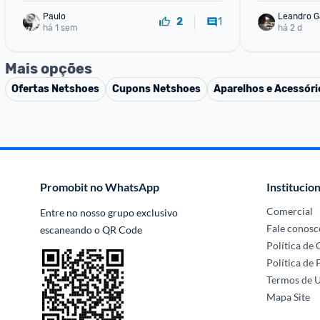
Paulo
Leandro G
1
2
há 1 sem
há 2 d
Mais opções
Ofertas
Netshoes
Cupons
Netshoes
Aparelhos e Acessóri
Promobit no WhatsApp
Institucion
Comercial
Entre no nosso grupo exclusivo 
Fale conosc
escaneando o QR Code
Política de
Política de 
Termos de 
Mapa Site