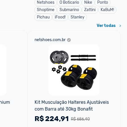
Netshoes
O Boticario
Nike
Ponto
Shoptime
Submarino
Zattini
KaBuM!
Pichau
iFood!
Stanley
Ver todas
netshoes.com.br
anium
Kit Musculação Halteres Ajustáveis 
com Barra até 30kg Bonafit
R$
224,91
R$ 686,40