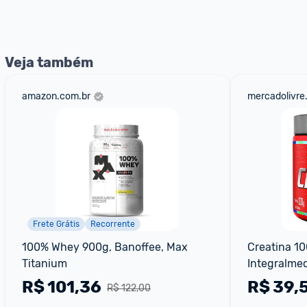
Entrega Expressa
: A partir de 2 dias úteis.* *Confira 
Veja também
amazon.com.br
mercadolivre
Frete Grátis
Recorrente
100% Whey 900g, Banoffee, Max 
Creatina 10
Titanium
Integralmed
Performan
R$
101,36
R$
39,
R$ 122,00