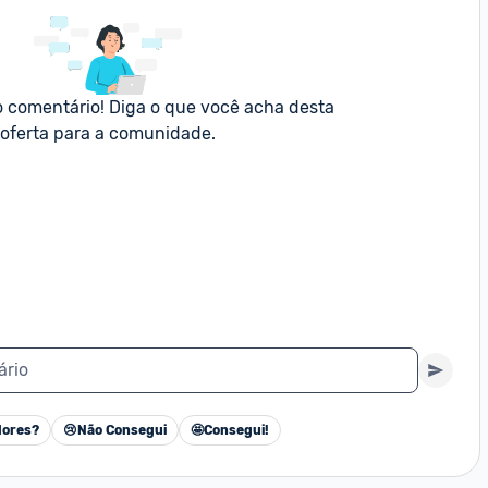
o comentário! Diga o que você acha desta 
oferta para a comunidade.
ário
ores?
😢
Não Consegui
🤩
Consegui!
Cancelar