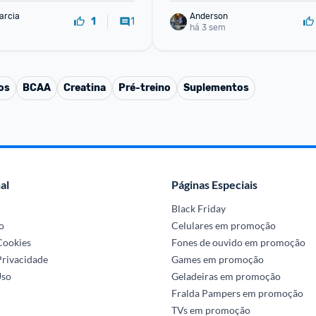
arcia
Anderson
1
1
há 3 sem
os
BCAA
Creatina
Pré-treino
Suplementos
al
Páginas Especiais
Black Friday
o
Celulares em promoção
 Cookies
Fones de ouvido em promoção
Privacidade
Games em promoção
Uso
Geladeiras em promoção
Fralda Pampers em promoção
TVs em promoção