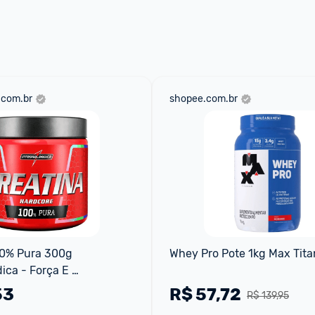
aqui
 as regras e condições!
.com.br
shopee.com.br
0% Pura 300g 
Whey Pro Pote 1kg Max Tit
ica - Força E 
ce
53
R$
57,72
R$ 139,95