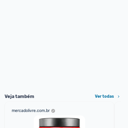
Veja também
Ver todas
mercadolivre.com.br
mer