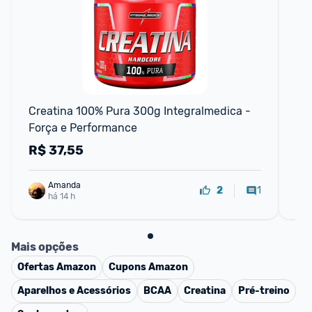
Creatina 100% Pura 300g Integralmedica - 
Cr
Força e Performance
R$
37,55
R
Amanda
1
2
há 14 h
Mais opções
Ofertas
Amazon
Cupons
Amazon
Aparelhos e Acessórios
BCAA
Creatina
Pré-treino