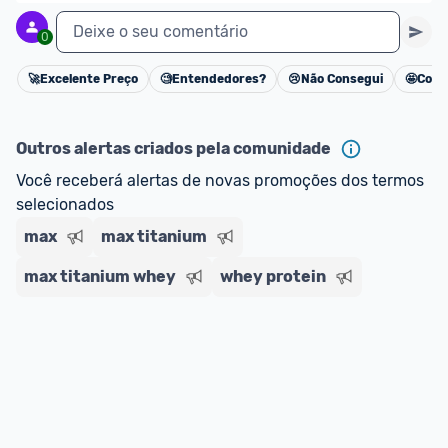
Deixe o seu comentário
0
🚀
Excelente Preço
🧐
Entendedores?
😢
Não Consegui
🤩
Cons
Cancelar
Outros alertas criados pela comunidade
Você receberá alertas de novas promoções dos termos 
selecionados
max
max titanium
max titanium whey
whey protein