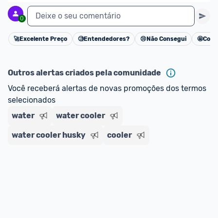
Deixe o seu comentário
0
🚀
Excelente Preço
🧐
Entendedores?
😢
Não Consegui
🤩
Cons
Cancelar
Outros alertas criados pela comunidade
Você receberá alertas de novas promoções dos termos 
selecionados
water
water cooler
water cooler husky
cooler