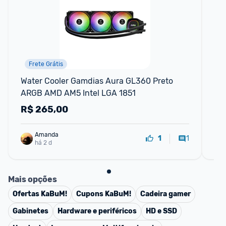
Frete Grátis
Water Cooler Gamdias Aura GL360 Preto 
Wat
ARGB AMD AM5 Intel LGA 1851
24
R$
265,00
R
Amanda
1
1
há 2 d
Mais opções
Ofertas
KaBuM!
Cupons
KaBuM!
Cadeira gamer
Gabinetes
Hardware e periféricos
HD e SSD