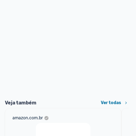
Veja também
Ver todas
amazon.com.br
mer