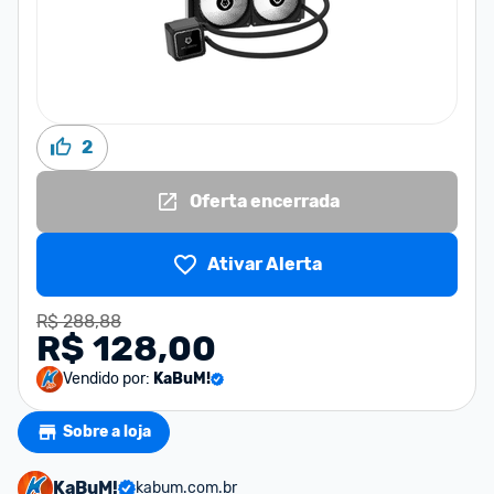
2
Oferta encerrada
Ativar Alerta
R$ 288,88
R$ 128,00
Vendido por:
KaBuM!
Sobre a loja
KaBuM!
kabum.com.br