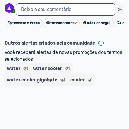
Deixe o seu comentário
0
🚀
Excelente Preço
🧐
Entendedores?
😢
Não Consegui
🤩
Cons
Cancelar
Outros alertas criados pela comunidade
Você receberá alertas de novas promoções dos termos 
selecionados
water
water cooler
water cooler gigabyte
cooler