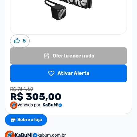
5
Oferta encerrada
Ativar Alerta
R$ 764,69
R$ 305,00
Vendido por:
KaBuM!
Sobre a loja
KaBuM!
kabum.com.br