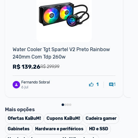
Water Cooler Tgt Spartel V2 Preto Rainbow 
Wat
240mm Com Tdp 260w
AR
AR
R$
139,26
R
R$ 299,99
Fernando Sobral
1
1
6 jul
Mais opções
Ofertas
KaBuM!
Cupons
KaBuM!
Cadeira gamer
Gabinetes
Hardware e periféricos
HD e SSD