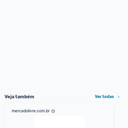
Veja também
Ver todas
mercadolivre.com.br
sho