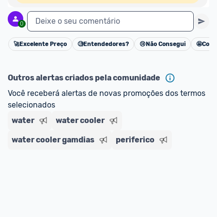
Deixe o seu comentário
0
🚀
Excelente Preço
🧐
Entendedores?
😢
Não Consegui
🤩
Cons
Cancelar
Outros alertas criados pela comunidade
Você receberá alertas de novas promoções dos termos 
selecionados
water
water cooler
water cooler gamdias
periferico