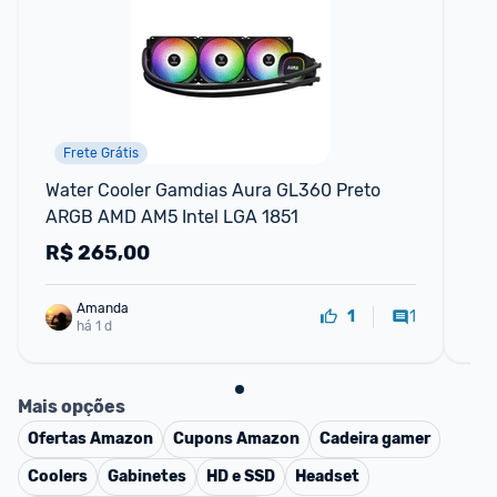
Frete Grátis
Water Cooler Gamdias Aura GL360 Preto 
Wa
ARGB AMD AM5 Intel LGA 1851
28
R$
265,00
R
Amanda
1
1
há 1 d
Mais opções
Ofertas
Amazon
Cupons
Amazon
Cadeira gamer
Coolers
Gabinetes
HD e SSD
Headset