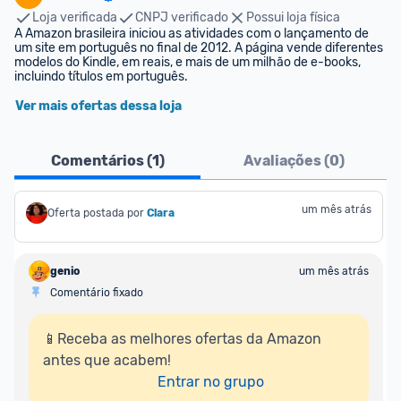
Loja verificada
CNPJ verificado
Possui loja física
A Amazon brasileira iniciou as atividades com o lançamento de 
um site em português no final de 2012. A página vende diferentes 
modelos do Kindle, em reais, e mais de um milhão de e-books, 
incluindo títulos em português.
Ver mais ofertas dessa loja
Comentários (
1
)
Avaliações (
0
)
um mês atrás
Oferta postada por
Clara
genio
um mês atrás
Comentário fixado
📱Receba as melhores ofertas da Amazon 
antes que acabem!

Entrar no grupo