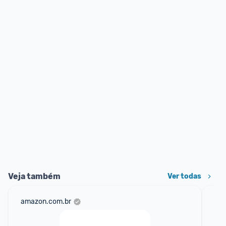
Veja também
Ver todas
amazon.com.br
mer