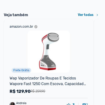
Veja também
Ver todas
amazon.com.br
cas
Frete Grátis
P
Wap Vaporizador De Roupas E Tecidos 
Vap
Wapore Fast 1250 Com Escova, Capacidade 
Co
De 200ml, Vapor Quente 160°c, 1250w, 127v
R$
129,90
R
R$ 259,90
Andreia
2
3