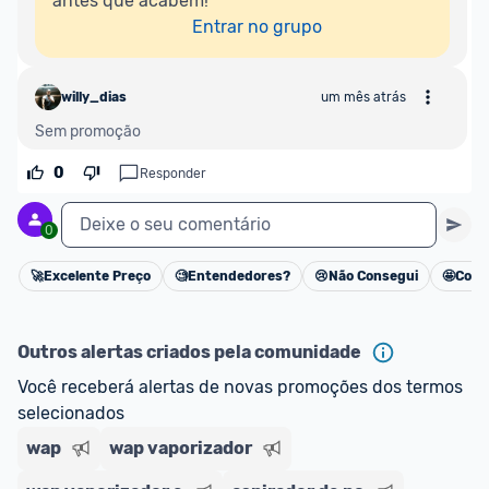
antes que acabem!

Entrar no grupo
willy_dias
um mês atrás
Sem promoção
0
Responder
Deixe o seu comentário
0
🚀
Excelente Preço
🧐
Entendedores?
😢
Não Consegui
🤩
Cons
Cancelar
Outros alertas criados pela comunidade
Você receberá alertas de novas promoções dos termos 
selecionados
wap
wap vaporizador