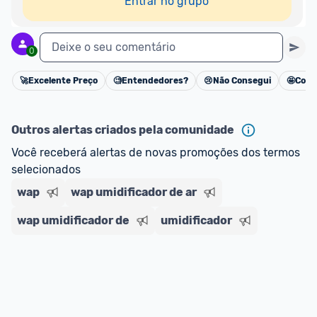
Entrar no grupo
Deixe o seu comentário
0
🚀
Excelente Preço
🧐
Entendedores?
😢
Não Consegui
🤩
Cons
Cancelar
Outros alertas criados pela comunidade
Você receberá alertas de novas promoções dos termos 
selecionados
wap
wap umidificador de ar
wap umidificador de
umidificador