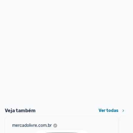
Veja também
Ver todas
mercadolivre.com.br
am