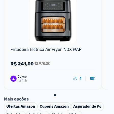
F
Fritadeira Elétrica Air Fryer INOX WAP
WAP
Lit
36
R$
241,00
R
R$ 978,00
Joyce
1
1
há 11 h
Mais opções
Ofertas
Amazon
Cupons
Amazon
Aspirador de Pó