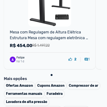
F
Mesa com Regulagem de Altura Elétrica 
WA
Estrutura Mesa com regulagem eletrônica e 
Co
memória 72-120cm
22
R$
454,00
R
R$ 1.497,22
Felipe
1
2
há 1 d
Mais opções
Ofertas
Amazon
Cupons
Amazon
Compressor de ar
Ferramentas manuais
Furadeira
Lavadora de alta pressão