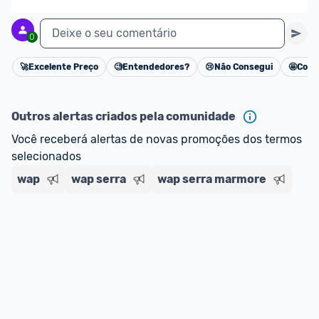
Deixe o seu comentário
0
🚀
Excelente Preço
🧐
Entendedores?
😢
Não Consegui
🤩
Cons
Cancelar
Outros alertas criados pela comunidade
Você receberá alertas de novas promoções dos termos 
selecionados
wap
wap serra
wap serra marmore