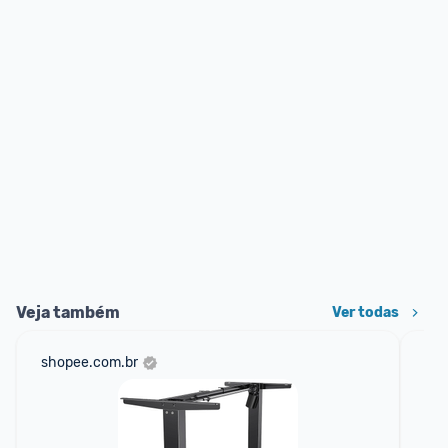
Veja também
Ver todas
shopee.com.br
am