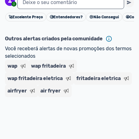
Deixe o seu comentário
0
🚀
Excelente Preço
🧐
Entendedores?
😢
Não Consegui
🤩
Cons
Cancelar
Outros alertas criados pela comunidade
Você receberá alertas de novas promoções dos termos 
selecionados
wap
wap fritadeira
wap fritadeira eletrica
fritadeira eletrica
airfryer
air fryer