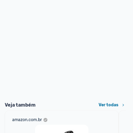
Veja também
Ver todas
amazon.com.br
mer