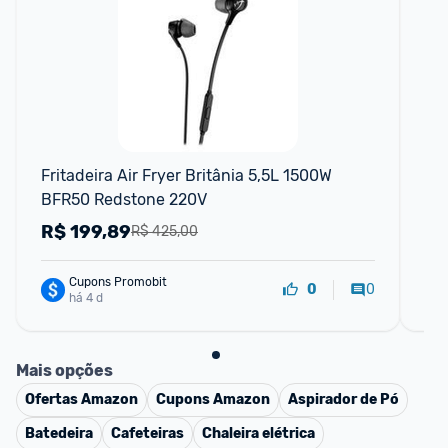
Fritadeira Air Fryer Britânia 5,5L 1500W 
Fri
BFR50 Redstone 220V
He
R$
199,89
R
R$ 425,00
Cupons Promobit
0
0
há 4 d
Mais opções
Ofertas
Amazon
Cupons
Amazon
Aspirador de Pó
Batedeira
Cafeteiras
Chaleira elétrica