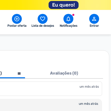
Postar oferta
Lista de desejos
Notificações
Entrar
1
)
Avaliações (
0
)
um mês atrás
um mês atrás