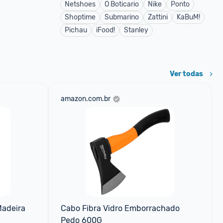
Netshoes
O Boticario
Nike
Ponto
Shoptime
Submarino
Zattini
KaBuM!
Pichau
iFood!
Stanley
Ver todas
amazon.com.br
adeira 
Cabo Fibra Vidro Emborrachado 
Pedo 600G