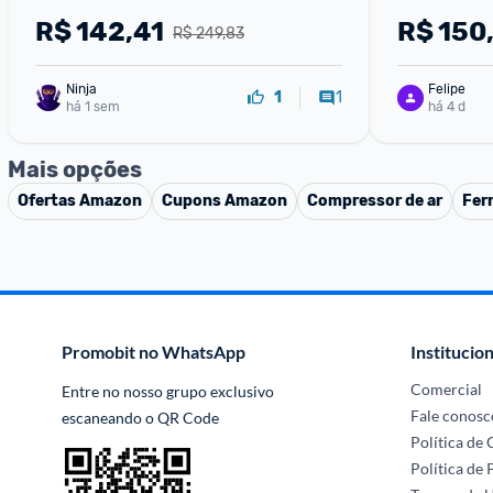
R$
142,41
R$
150
R$ 249,83
Ninja 
Felipe
1
1
há 1 sem
há 4 d
Mais opções
Ofertas
Amazon
Cupons
Amazon
Compressor de ar
Fer
Promobit no WhatsApp
Institucion
Comercial
Entre no nosso grupo exclusivo 
Fale conosc
escaneando o QR Code
Política de
Política de 