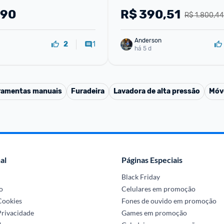
,90
R$
390,51
R$ 1.800,44
Anderson
1
2
há 5 d
ramentas manuais
Furadeira
Lavadora de alta pressão
Móv
al
Páginas Especiais
Black Friday
o
Celulares em promoção
 Cookies
Fones de ouvido em promoção
Privacidade
Games em promoção