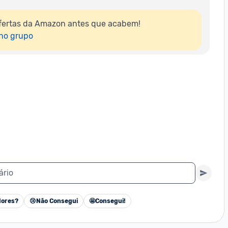
fertas da Amazon antes que acabem!

 no grupo
ário
ores?
😢
Não Consegui
🤩
Consegui!
Cancelar