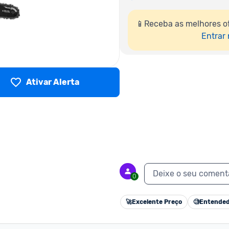
📱Receba as melhores o
Entrar
Ativar Alerta
Deixe o seu coment
0
🚀
Excelente Preço
🧐
Entended