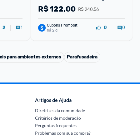
R$
122,00
R$ 240,56
Cupons Promobit
1
0
2
0
há 2 d
eis para ambientes externos
Parafusadeira
Artigos de Ajuda
Diretrizes da comunidade
Critérios de moderação
Perguntas frequentes
Problemas com sua compra?