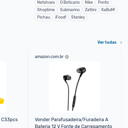
Netshoes
O Boticario
Nike
Ponto
Shoptime
Submarino
Zattini
KaBuM!
Pichau
iFood!
Stanley
Ver todas
amazon.com.br
 C33pcs 
Vonder Parafusadeira/Furadeira A 
Bateria 12 V Fonte de Carregamento