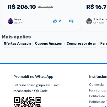
R$
206,10
R$
16,
R$ 293,59
Ninja 
Julio Lem
1
2
há 3 d
há 1 sem
Mais opções
Ofertas
Amazon
Cupons
Amazon
Compressor de ar
Fer
Promobit no WhatsApp
Institucion
Comercial
Entre no nosso grupo exclusivo 
Fale conosc
escaneando o QR Code
Política de
Política de 