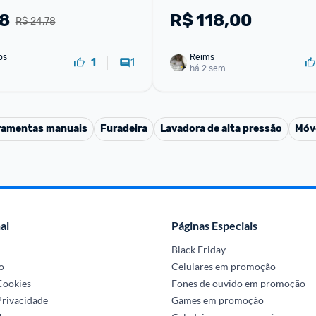
78
R$
118,00
R$ 24,78
os
Reims
1
1
há 2 sem
ramentas manuais
Furadeira
Lavadora de alta pressão
Móv
al
Páginas Especiais
Black Friday
o
Celulares em promoção
 Cookies
Fones de ouvido em promoção
Privacidade
Games em promoção