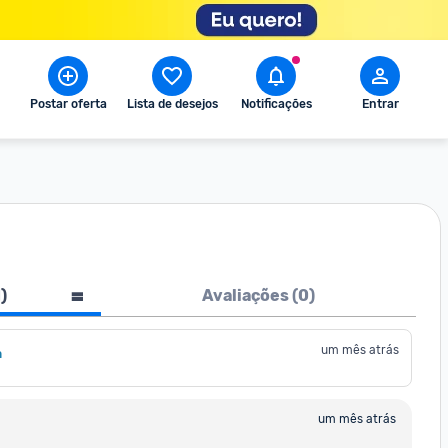
Postar oferta
Lista de desejos
Notificações
Entrar
1
)
Avaliações (
0
)
um mês atrás
a
um mês atrás