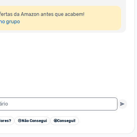
fertas da Amazon antes que acabem!

 no grupo
ário
ores?
😢
Não Consegui
🤩
Consegui!
Cancelar