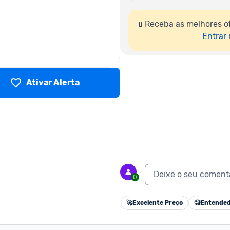
📱Receba as melhores o
Entrar
Ativar Alerta
Deixe o seu coment
0
🚀
Excelente Preço
🧐
Entended