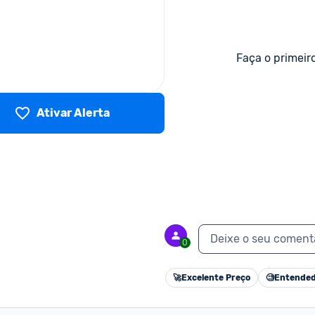
Faça o primeir
Ativar Alerta
Deixe o seu coment
0
🚀
Excelente Preço
🧐
Entended