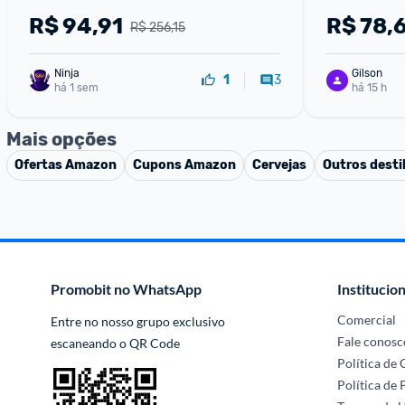
R$
94,91
R$
78,
R$ 256,15
Ninja 
Gilson
3
1
há 1 sem
há 15 h
Mais opções
Ofertas
Amazon
Cupons
Amazon
Cervejas
Outros desti
Promobit no WhatsApp
Institucion
Comercial
Entre no nosso grupo exclusivo 
Fale conosc
escaneando o QR Code
Política de
Política de 