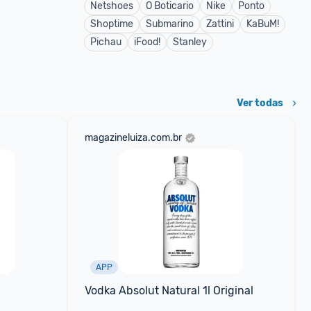
Netshoes
O Boticario
Nike
Ponto
Shoptime
Submarino
Zattini
KaBuM!
Pichau
iFood!
Stanley
Ver todas
magazineluiza.com.br
APP
Vodka Absolut Natural 1l Original