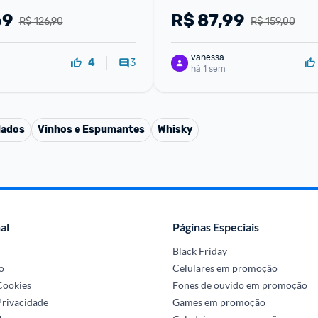
69
R$
87,99
R$ 126,90
R$ 159,00
vanessa
3
4
há 1 sem
lados
Vinhos e Espumantes
Whisky
al
Páginas Especiais
Black Friday
o
Celulares em promoção
 Cookies
Fones de ouvido em promoção
Privacidade
Games em promoção