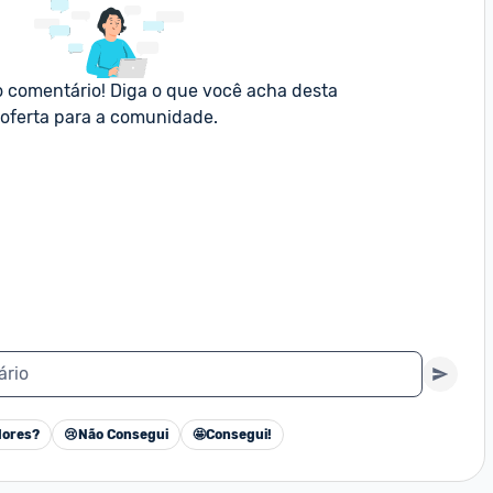
o comentário! Diga o que você acha desta 
oferta para a comunidade.
ário
ores?
😢
Não Consegui
🤩
Consegui!
Cancelar