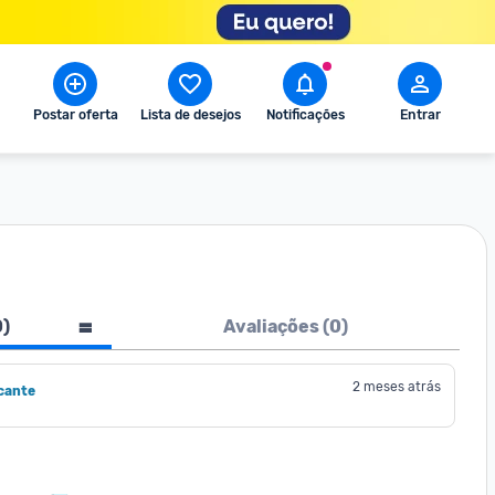
Postar oferta
Lista de desejos
Notificações
Entrar
0
)
Avaliações (
0
)
2 meses atrás
cante