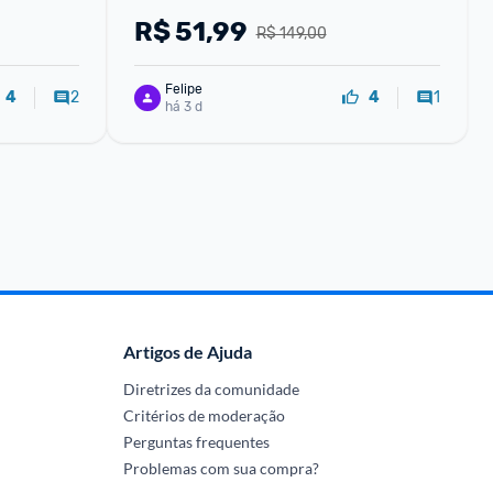
R$
51,99
R$ 149,00
Felipe
2
1
4
4
há 3 d
Artigos de Ajuda
Diretrizes da comunidade
Critérios de moderação
Perguntas frequentes
Problemas com sua compra?