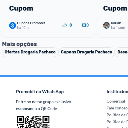
Cupom
Cupom
Cupons Promobit
Kauan
0
0
há 10 h
há 1 sem
Mais opções
Ofertas
Drogaria Pacheco
Cupons
Drogaria Pacheco
Deso
Promobit no WhatsApp
Institucion
Comercial
Entre no nosso grupo exclusivo 
Fale conosc
escaneando o QR Code
Política de
Política de 