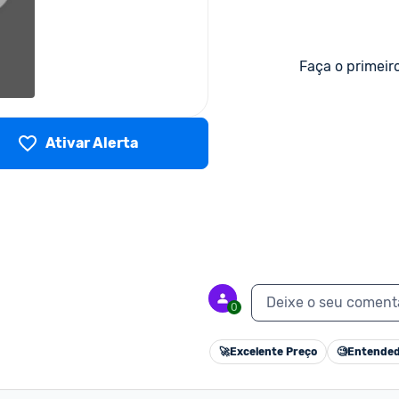
Faça o primeir
Ativar Alerta
Deixe o seu coment
0
🚀
Excelente Preço
🧐
Entended