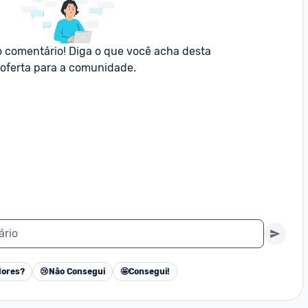
o comentário! Diga o que você acha desta 
oferta para a comunidade.
ário
ores?
😢
Não Consegui
🤩
Consegui!
Cancelar