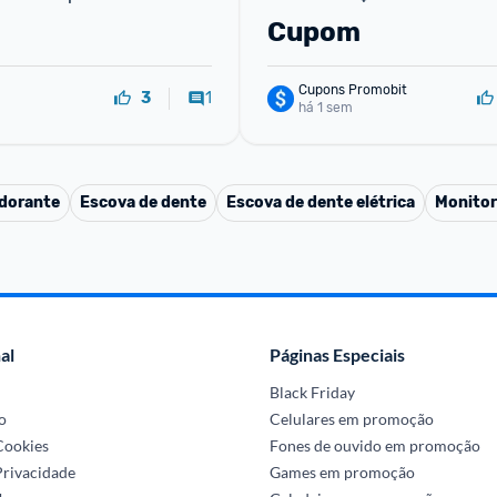
R$40) com cupom
Cupom
Cupons Promobit
1
3
há 1 sem
dorante
Escova de dente
Escova de dente elétrica
Monitor
al
Páginas Especiais
Black Friday
o
Celulares em promoção
 Cookies
Fones de ouvido em promoção
Privacidade
Games em promoção