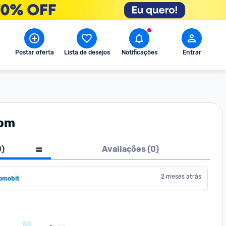
Postar oferta
Lista de desejos
Notificações
Entrar
pom
0
)
Avaliações (
0
)
2 meses atrás
omobit