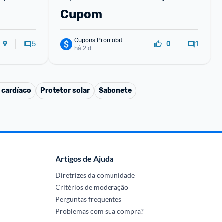
R$59) com cupom
Cupom
Cupons Promobit
5
1
9
0
há 2 d
 cardíaco
Protetor solar
Sabonete
Artigos de Ajuda
Diretrizes da comunidade
Critérios de moderação
Perguntas frequentes
Problemas com sua compra?