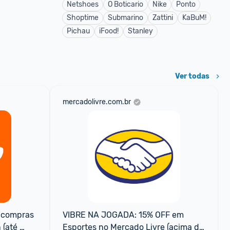
Netshoes
O Boticario
Nike
Ponto
Shoptime
Submarino
Zattini
KaBuM!
Pichau
iFood!
Stanley
Ver todas
mercadolivre.com.br
compras 
VIBRE NA JOGADA: 15% OFF em 
(até 
Esportes no Mercado Livre (acima de 