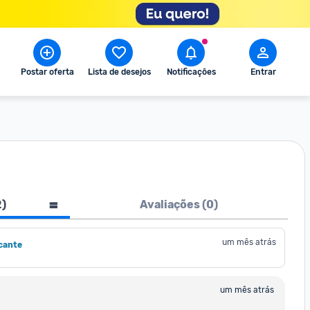
Postar oferta
Lista de desejos
Notificações
Entrar
2
)
Avaliações (
0
)
um mês atrás
cante
um mês atrás