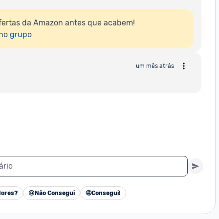
fertas da Amazon antes que acabem!

 no grupo
um mês atrás
ário
ores?
😢
Não Consegui
🤩
Consegui!
Cancelar