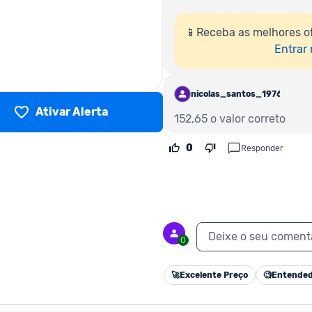
📱Receba as melhores o
Entrar
nicolas_santos_1976053
Ativar Alerta
152,65 o valor correto
0
Responder
Deixe o seu coment
0
🚀
Excelente Preço
🧐
Entended