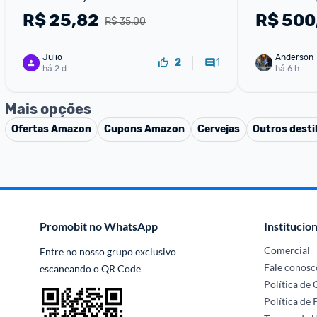
R$
25,82
R$
500
R$ 35,00
Julio
Anderson
1
2
há 2 d
há 6 h
Mais opções
Ofertas
Amazon
Cupons
Amazon
Cervejas
Outros desti
Promobit no WhatsApp
Institucion
Comercial
Entre no nosso grupo exclusivo 
Fale conosc
escaneando o QR Code
Política de
Política de 