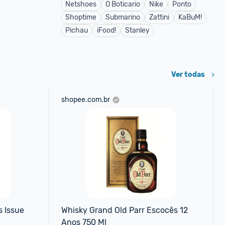
Netshoes
O Boticario
Nike
Ponto
Shoptime
Submarino
Zattini
KaBuM!
Pichau
iFood!
Stanley
Ver todas
shopee.com.br
 Issue 
Whisky Grand Old Parr Escocês 12 
Anos 750 Ml