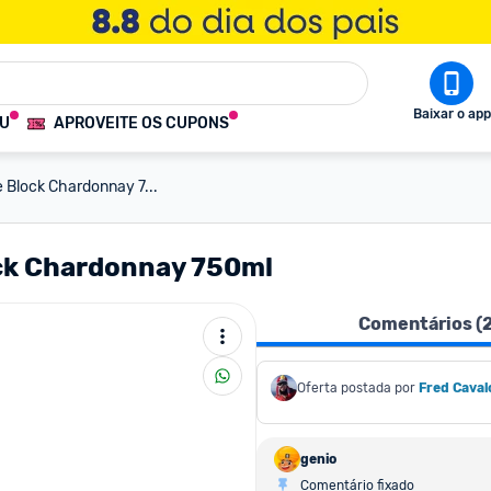
Baixar o app
OU
APROVEITE OS CUPONS
e Block Chardonnay 7...
ock Chardonnay 750ml
Comentários (
Oferta postada por
Fred Caval
genio
Comentário fixado