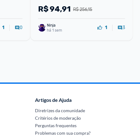
R$
94,91
R$ 256,15
Ninja 
0
3
1
1
há 1 sem
Artigos de Ajuda
Diretrizes da comunidade
Critérios de moderação
Perguntas frequentes
Problemas com sua compra?