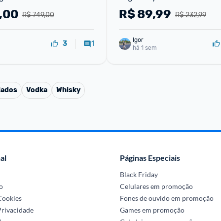
,00
R$
89,99
R$ 749,00
R$ 232,99
Igor
1
3
há 1 sem
lados
Vodka
Whisky
al
Páginas Especiais
Black Friday
o
Celulares em promoção
 Cookies
Fones de ouvido em promoção
Privacidade
Games em promoção