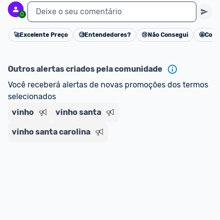
Deixe o seu comentário
0
🚀
Excelente Preço
🧐
Entendedores?
😢
Não Consegui
🤩
Cons
Cancelar
Outros alertas criados pela comunidade
Você receberá alertas de novas promoções dos termos 
selecionados
vinho
vinho santa
vinho santa carolina