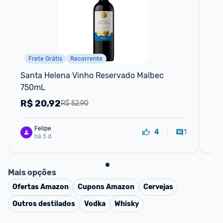
Frete Grátis
Recorrente
Santa Helena Vinho Reservado Malbec 
Whi
750mL
R$
20,92
R
R$ 52,90
Felipe
1
4
há 5 d
Mais opções
Ofertas
Amazon
Cupons
Amazon
Cervejas
Outros destilados
Vodka
Whisky