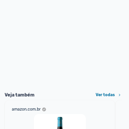
Veja também
Ver todas
amazon.com.br
mer