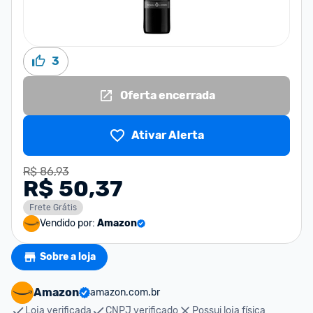
3
Oferta encerrada
Ativar Alerta
R$ 86,93
R$ 50,37
Frete Grátis
Vendido por:
Amazon
Sobre a loja
Amazon
amazon.com.br
Loja verificada
CNPJ verificado
Possui loja física