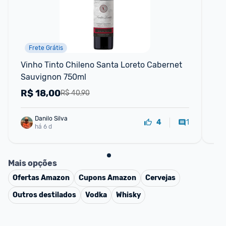
Frete Grátis
Vinho Tinto Chileno Santa Loreto Cabernet 
Wh
Sauvignon 750ml
Ml
R$
18,00
R
R$ 40,90
Danilo Silva
1
4
há 6 d
Mais opções
Ofertas
Amazon
Cupons
Amazon
Cervejas
Outros destilados
Vodka
Whisky