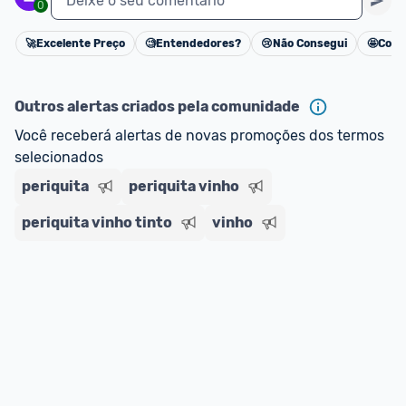
Deixe o seu comentário
0
🚀
Excelente Preço
🧐
Entendedores?
😢
Não Consegui
🤩
Cons
Cancelar
Outros alertas criados pela comunidade
Você receberá alertas de novas promoções dos termos 
selecionados
periquita
periquita vinho
periquita vinho tinto
vinho