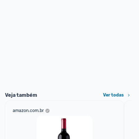
Veja também
Ver todas
amazon.com.br
sho