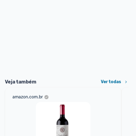
Veja também
Ver todas
amazon.com.br
mer