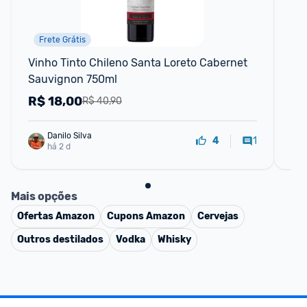
Frete Grátis
Vinho Tinto Chileno Santa Loreto Cabernet 
Vin
Sauvignon 750ml
Re
R$
18,00
R
R$ 40,90
Danilo Silva
1
4
há 2 d
Mais opções
Ofertas
Amazon
Cupons
Amazon
Cervejas
Outros destilados
Vodka
Whisky