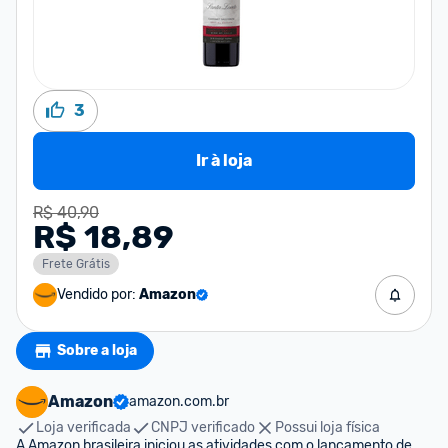
3
Ir à loja
R$ 40,90
R$ 18,89
Frete Grátis
Vendido por:
Amazon
Sobre a loja
Amazon
amazon.com.br
Loja verificada
CNPJ verificado
Possui loja física
A Amazon brasileira iniciou as atividades com o lançamento de 