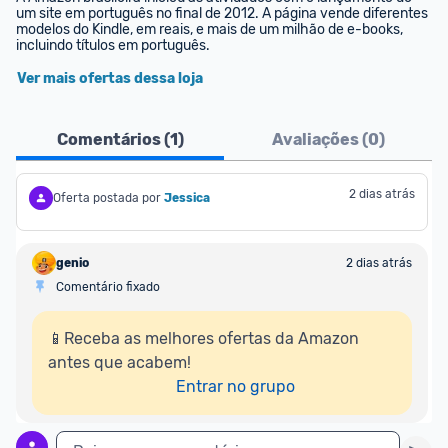
um site em português no final de 2012. A página vende diferentes 
modelos do Kindle, em reais, e mais de um milhão de e-books, 
incluindo títulos em português.
Ver mais ofertas dessa loja
Comentários (
1
)
Avaliações (
0
)
2 dias atrás
Oferta postada por
Jessica
genio
2 dias atrás
Comentário fixado
📱Receba as melhores ofertas da Amazon 
antes que acabem!

Entrar no grupo