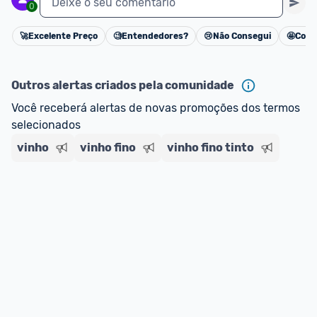
Deixe o seu comentário
0
🚀
Excelente Preço
🧐
Entendedores?
😢
Não Consegui
🤩
Cons
Cancelar
Outros alertas criados pela comunidade
Você receberá alertas de novas promoções dos termos 
selecionados
vinho
vinho fino
vinho fino tinto