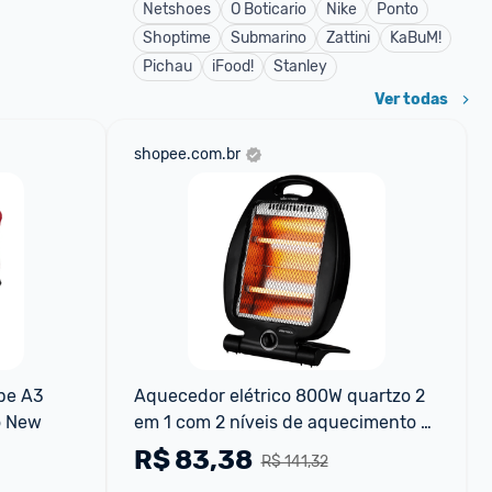
Netshoes
O Boticario
Nike
Ponto
Shoptime
Submarino
Zattini
KaBuM!
Pichau
iFood!
Stanley
Ver todas
shopee.com.br
e A3 
Aquecedor elétrico 800W quartzo 2 
o New
em 1 com 2 níveis de aquecimento 
AQ02I - Ventisol
R$
83,38
R$ 141,32