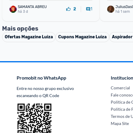
SAMANTA ABREU
JuliusDas
1
2
há 3 d
há 1 sem
Mais opções
Ofertas
Magazine Luiza
Cupons
Magazine Luiza
Aspirador
Promobit no WhatsApp
Institucion
Comercial
Entre no nosso grupo exclusivo 
Fale conosc
escaneando o QR Code
Política de
Política de 
Termos de 
Mapa Site