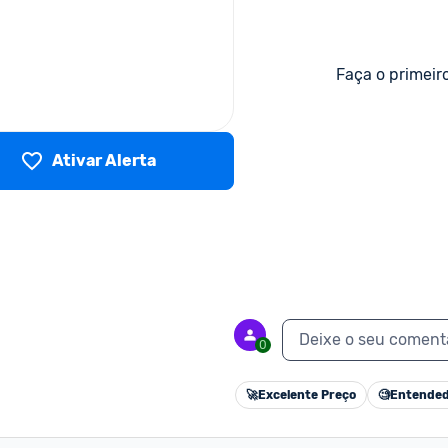
Faça o primeir
Ativar Alerta
Deixe o seu coment
0
🚀
Excelente Preço
🧐
Entended