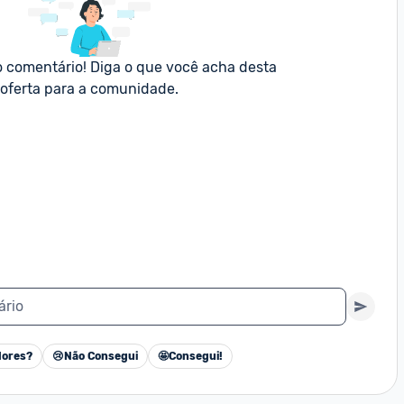
o comentário! Diga o que você acha desta 
oferta para a comunidade.
ário
ores?
😢
Não Consegui
🤩
Consegui!
Cancelar