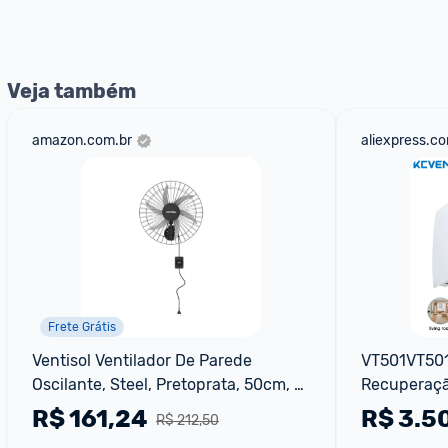
Veja também
amazon.com.br
aliexpress.c
Frete Grátis
Ventisol Ventilador De Parede 
VT501VT501
Oscilante, Steel, Pretoprata, 50cm, 
Recuperaçã
Bivolt
Cerâmico Si
R$
161,24
R$
3.5
R$ 212,50
Parede com