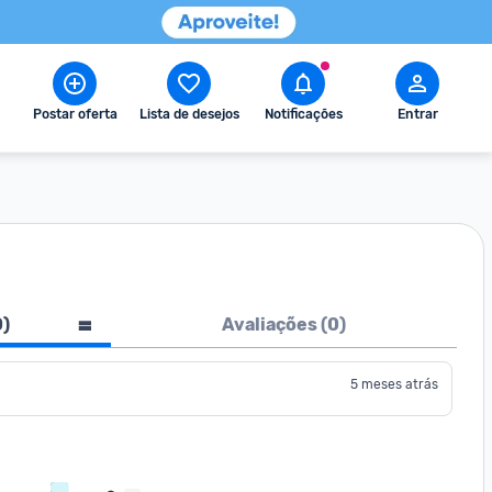
Postar oferta
Lista de desejos
Notificações
Entrar
0
)
Avaliações (
0
)
5 meses atrás