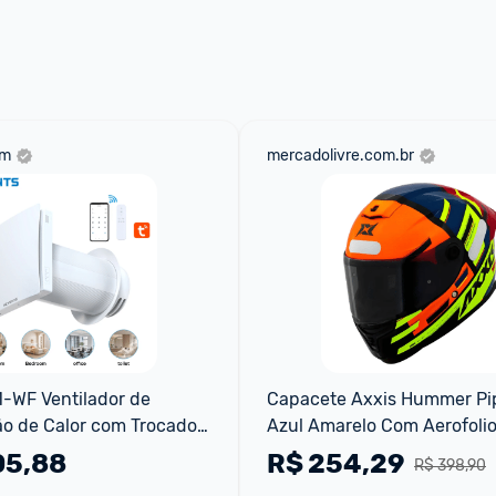
om
mercadolivre.com.br
-WF Ventilador de 
Capacete Axxis Hummer Pip
o de Calor com Trocador 
Azul Amarelo Com Aerofoli
stema de Ar Fresco de 
05,88
R$
254,29
R$ 398,90
 WiFiCont