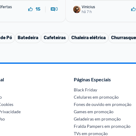
Ofertas
Vinicius
0
15
há 7 h
 de Pó
Batedeira
Cafeteiras
Chaleira elétrica
Churrasquei
al
Páginas Especiais
Black Friday
o
Celulares em promoção
 Cookies
Fones de ouvido em promoção
Privacidade
Games em promoção
Uso
Geladeiras em promoção
Fralda Pampers em promoção
TVs em promoção