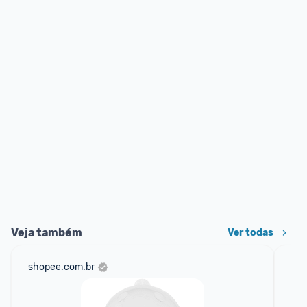
Veja também
Ver todas
shopee.com.br
ali