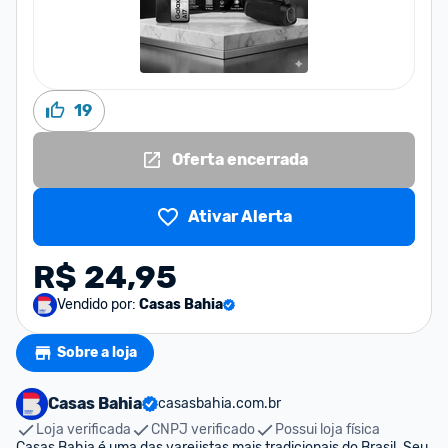
19
Oferta encerrada
Ativar Alerta
R$ 24,95
Vendido por:
Casas Bahia
Sobre a loja
Casas Bahia
casasbahia.com.br
Loja verificada
CNPJ verificado
Possui loja física
Casas Bahia é uma das varejistas mais tradicionais do Brasil. Seu 