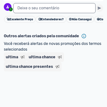
Deixe o seu comentário
0
🚀
Excelente Preço
🧐
Entendedores?
😢
Não Consegui
🤩
Cons
Cancelar
Outros alertas criados pela comunidade
Você receberá alertas de novas promoções dos termos 
selecionados
ultima
ultima chance
ultima chance presentes