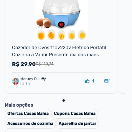
Cozedor de Ovos 110v220v Elétrico Portátil 
Am
Cozinha à Vapor Presente dia das maes
cr
en
R$
29,90
R
R$ 110,74
Monkey D Luffy
1
1
há 1 h
Mais opções
Ofertas
Casas Bahia
Cupons
Casas Bahia
Acessórios de cozinha
Aparelho de jantar