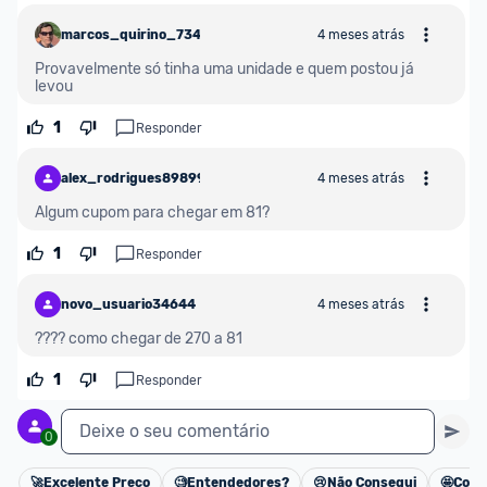
marcos_quirino_734546
4 meses atrás
Provavelmente só tinha uma unidade e quem postou já 
levou
1
Responder
alex_rodrigues89899
4 meses atrás
Algum cupom para chegar em 81?
1
Responder
novo_usuario34644
4 meses atrás
???? como chegar de 270 a 81
1
Responder
Deixe o seu comentário
0
🚀
Excelente Preço
🧐
Entendedores?
😢
Não Consegui
🤩
Cons