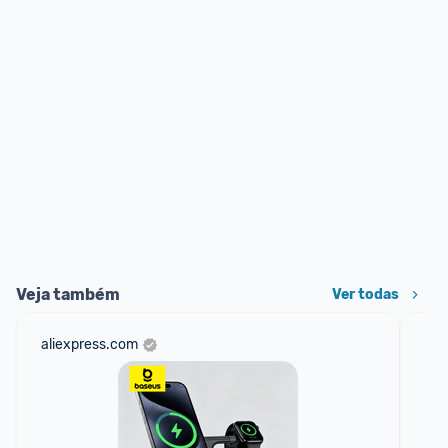
Veja também
Ver todas
aliexpress.com
am