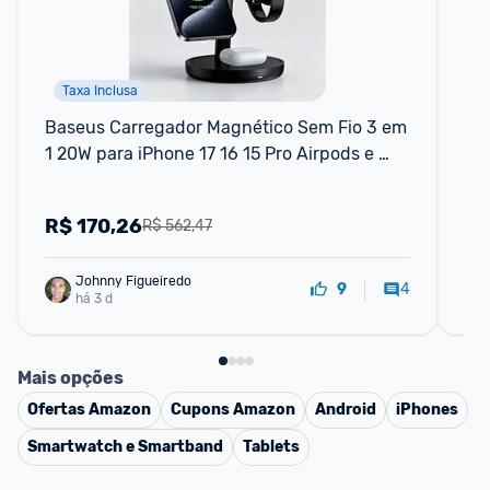
Taxa Inclusa
F
Baseus Carregador Magnético Sem Fio 3 em 
Ba
1 20W para iPhone 17 16 15 Pro Airpods e 
Mag
Apple Watch - Suporte
Es
Co
R$
170,26
R
R$ 562,47
Johnny Figueiredo
4
9
há 3 d
Mais opções
Ofertas
Amazon
Cupons
Amazon
Android
iPhones
Smartwatch e Smartband
Tablets