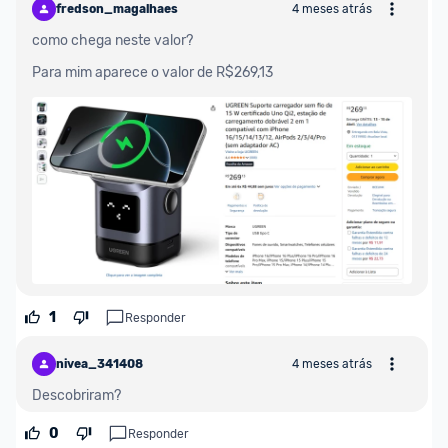
fredson_magalhaes
4 meses atrás
como chega neste valor?
Para mim aparece o valor de R$269,13
1
Responder
nivea_341408
4 meses atrás
Descobriram?
0
Responder