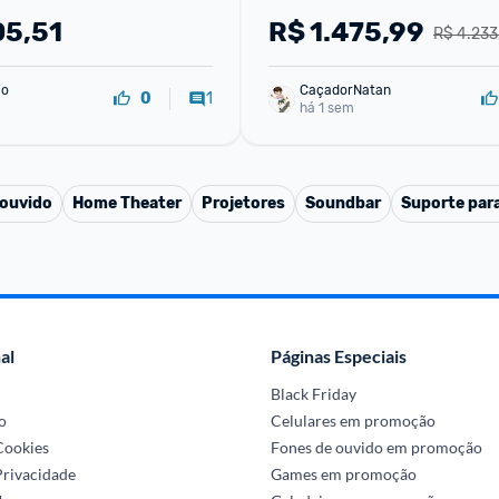
bOS 25
Gaming 20W
05,51
R$
1.475,99
R$ 4.233
io
CaçadorNatan
1
0
há 1 sem
 ouvido
Home Theater
Projetores
Soundbar
Suporte par
al
Páginas Especiais
Black Friday
o
Celulares em promoção
 Cookies
Fones de ouvido em promoção
Privacidade
Games em promoção