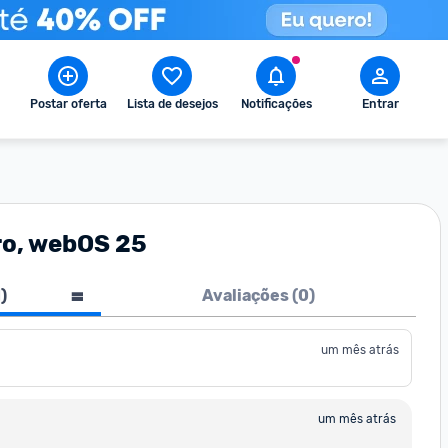
Postar oferta
Lista de desejos
Notificações
Entrar
ro, webOS 25
1
)
Avaliações (
0
)
um mês atrás
um mês atrás