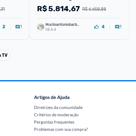
Alexa Integrada - Bivolt
R$
5.814,67
,31
R$ 6.658,88
Muriloantoniobarbo
1
1
2
4
sa
há 6 d
a TV
Artigos de Ajuda
Diretrizes da comunidade
Critérios de moderação
Perguntas frequentes
Problemas com sua compra?