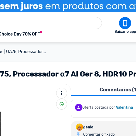
Baixar o app
Choice Day 70% OFF
 | UA75, Processador...
75, Processador α7 AI Ger 8, HDR10 P
Comentários (
Oferta postada por
Valentina
genio
Comentário fixado