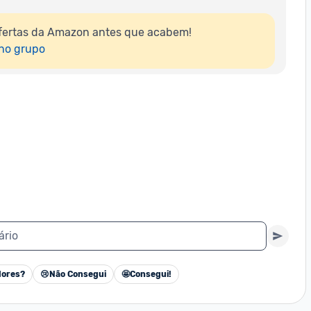
fertas da Amazon antes que acabem!

 no grupo
ário
ores?
😢
Não Consegui
🤩
Consegui!
Cancelar