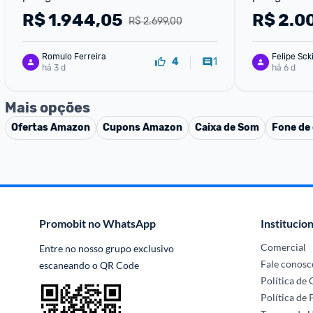
α7 AI Ger 8 webOS 25
AI Ger8 we
R$
1.944,05
R$
2.0
R$ 2.699,00
Romulo Ferreira
Felipe Sck
1
4
há 3 d
há 6 d
Mais opções
Ofertas
Amazon
Cupons
Amazon
Caixa de Som
Fone de
Promobit no WhatsApp
Institucion
Comercial
Entre no nosso grupo exclusivo 
Fale conosc
escaneando o QR Code
Política de
Política de 