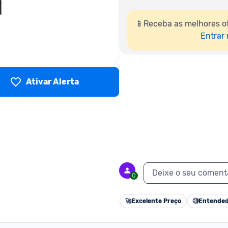
📱Receba as melhores o
Entrar
Ativar Alerta
Deixe o seu coment
0
🚀
Excelente Preço
🧐
Entended