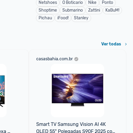
Netshoes
O Boticario
Nike
Ponto
Shoptime
Submarino
Zattini
KaBuM!
Pichau
iFood!
Stanley
Ver todas
casasbahia.com.br
Smart TV Samsung Vision AI 4K 
xa 
OLED 55" Polegadas S90F 2025 com 