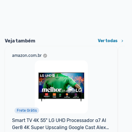
Veja também
Ver todas
amazon.com.br
sho
Frete Grátis
Smart TV 4K 55" LG UHD Processador α7 AI 
Su
Ger8 4K Super Upscaling Google Cast Alexa 
Mi