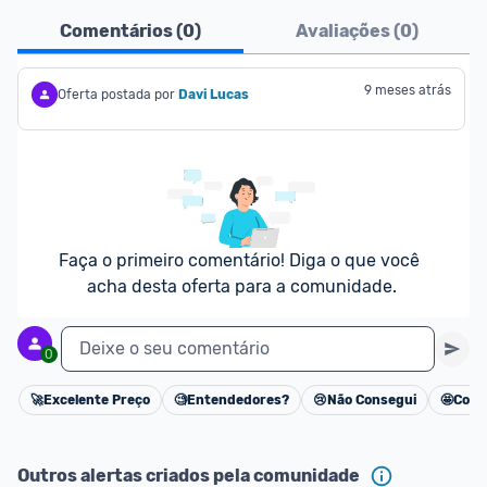
Comentários (
0
)
Avaliações (
0
)
9 meses atrás
Oferta postada por
Davi Lucas
Faça o primeiro comentário! Diga o que você 
acha desta oferta para a comunidade.
Deixe o seu comentário
0
🚀
Excelente Preço
🧐
Entendedores?
😢
Não Consegui
🤩
Cons
Cancelar
Outros alertas criados pela comunidade