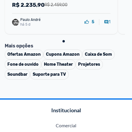
Integrado Controle AI Smart Magic Web
de
R$
2.235,90
R
R$ 2.459,00
Paulo André
1
5
há 5 d
Mais opções
Ofertas
Amazon
Cupons
Amazon
Caixa de Som
Fone de ouvido
Home Theater
Projetores
Soundbar
Suporte para TV
Institucional
Comercial