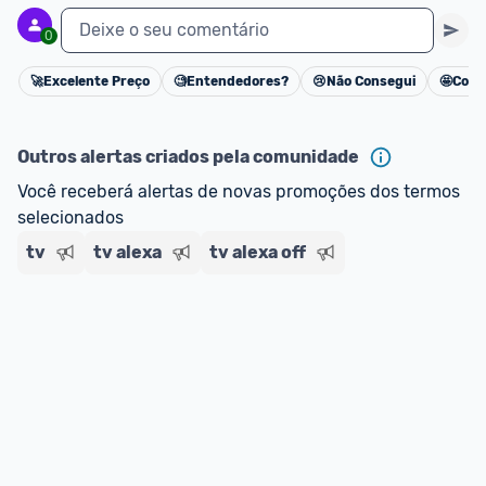
Deixe o seu comentário
0
🚀
Excelente Preço
🧐
Entendedores?
😢
Não Consegui
🤩
Cons
Cancelar
Outros alertas criados pela comunidade
Você receberá alertas de novas promoções dos termos 
selecionados
tv
tv alexa
tv alexa off