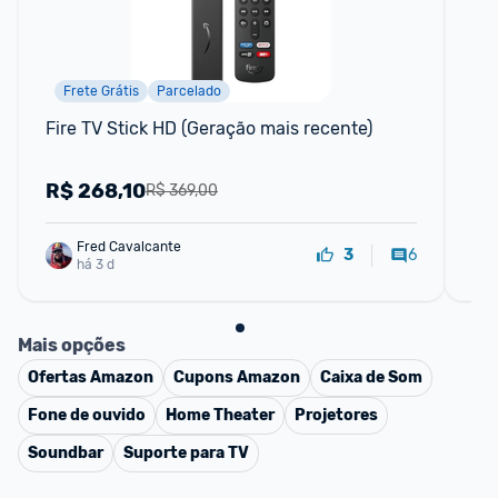
Frete Grátis
Parcelado
Fire TV Stick HD (Geração mais recente)
Su
R$
268,10
R
R$ 369,00
Fred Cavalcante
6
3
há 3 d
Mais opções
Ofertas
Amazon
Cupons
Amazon
Caixa de Som
Fone de ouvido
Home Theater
Projetores
Soundbar
Suporte para TV