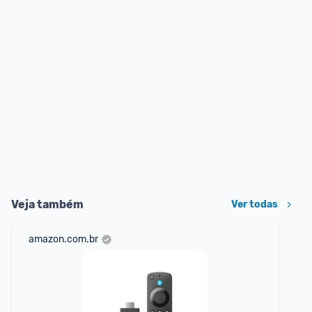
Veja também
Ver todas
amazon.com.br
sho