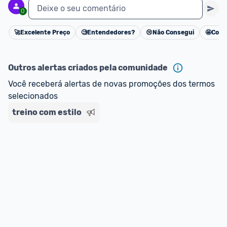
Deixe o seu comentário
0
🚀
Excelente Preço
🧐
Entendedores?
😢
Não Consegui
🤩
Cons
Cancelar
Outros alertas criados pela comunidade
Você receberá alertas de novas promoções dos termos 
selecionados
treino com estilo