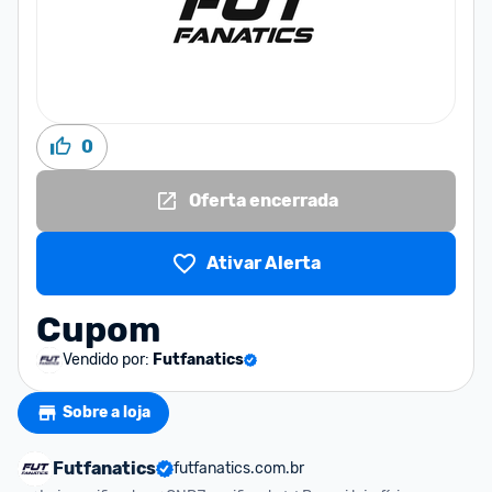
0
Oferta encerrada
Ativar Alerta
Cupom
Vendido por:
Futfanatics
Sobre a loja
Futfanatics
futfanatics.com.br