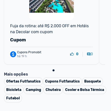
F
Fuja da rotina: até R$ 2.000 OFF em Hotéis 
CO
na Decolar com cupom
de
Cupom
C
Cupons Promobit
0
0
há 19 h
Mais opções
Ofertas
Futfanatics
Cupons
Futfanatics
Basquete
Bicicleta
Camping
Chuteira
Cooler e Bolsa Térmica
Futebol