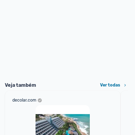
Veja também
Ver todas
decolar.com
am