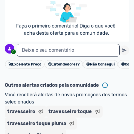
Faça o primeiro comentário! Diga o que você 
acha desta oferta para a comunidade.
Deixe o seu comentário
0
🚀
Excelente Preço
🧐
Entendedores?
😢
Não Consegui
🤩
Cons
Cancelar
Outros alertas criados pela comunidade
Você receberá alertas de novas promoções dos termos 
selecionados
travesseiro
travesseiro toque
travesseiro toque pluma