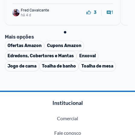
Fred Cavalcante
1
3
há 4 d
Mais opções
Ofertas
Amazon
Cupons
Amazon
Edredons, Cobertores e Mantas
Enxoval
Jogo de cama
Toalha de banho
Toalha de mesa
Institucional
Comercial
Fale conosco