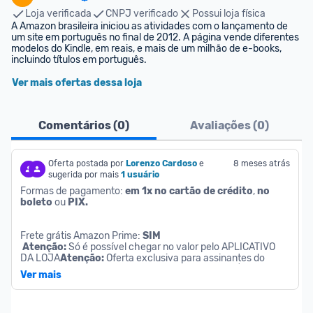
Loja verificada
CNPJ verificado
Possui loja física
A Amazon brasileira iniciou as atividades com o lançamento de 
um site em português no final de 2012. A página vende diferentes 
modelos do Kindle, em reais, e mais de um milhão de e-books, 
incluindo títulos em português.
Ver mais ofertas dessa loja
Comentários (
0
)
Avaliações (
0
)
Oferta postada por
Lorenzo Cardoso
e 
8 meses atrás
sugerida por mais
1 usuário
Formas de pagamento: 
em 1x no cartão de crédito
, 
no 
boleto
 ou 
PIX.
Frete grátis Amazon Prime: 
SIM
Atenção:
 Só é possível chegar no valor pelo APLICATIVO 
DA LOJA
Atenção:
 Oferta exclusiva para assinantes do 
serviço Amazon Prime. 
Clique aqui
 e assine por R$ 19,90 por 
Ver mais
mês (30 dias grátis).