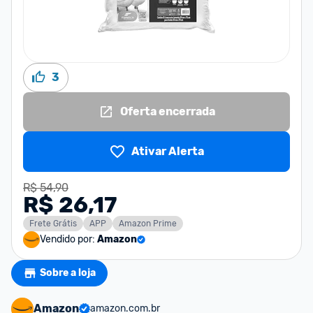
3
Oferta encerrada
Ativar Alerta
R$ 54,90
R$ 26,17
Frete Grátis
APP
Amazon Prime
Vendido por:
Amazon
Sobre a loja
Amazon
amazon.com.br