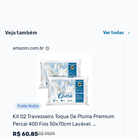
Veja também
Ver todas
amazon.com.br
mer
Frete Grátis
Kit 02 Travesseiro Toque De Pluma Premium 
Ki
Percal 400 Fios 50x70cm Lavável, 
de
Antiácaro, Antialérgico
R$
60,85
R
R$ 99,99