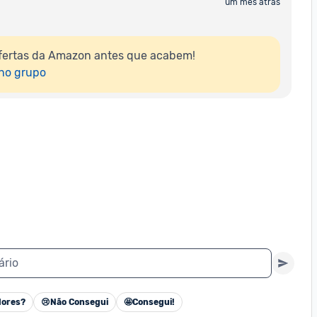
um mês atrás
fertas da Amazon antes que acabem!

 no grupo
ário
ores?
😢
Não Consegui
🤩
Consegui!
Cancelar