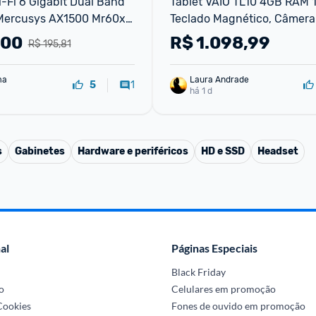
-Fi 6 Gigabit Dual Band 
Tablet VAIO TL10 4GB RAM 
ercusys AX1500 Mr60x 
Teclado Magnético, Câmera 
8MP, Bateria de 7000mAh, Te
,00
R$
1.098,99
R$ 195,81
2K Wifi Dual Band - Preto
ma
Laura Andrade
1
5
há 1 d
s
Gabinetes
Hardware e periféricos
HD e SSD
Headset
al
Páginas Especiais
Black Friday
o
Celulares em promoção
 Cookies
Fones de ouvido em promoção