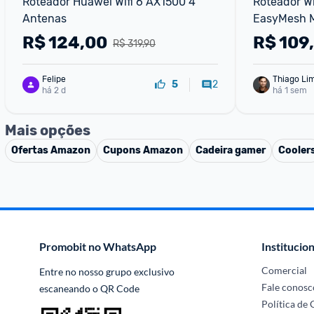
Roteador Huawei Wifi 6 AX1500 4 
Roteador Wi
Antenas
EasyMesh M
V3
R$
124,00
R$
109
R$ 319,90
Felipe
Thiago Li
2
5
há 2 d
há 1 sem
Mais opções
Ofertas
Amazon
Cupons
Amazon
Cadeira gamer
Cooler
Promobit no WhatsApp
Institucion
Comercial
Entre no nosso grupo exclusivo 
Fale conosc
escaneando o QR Code
Política de