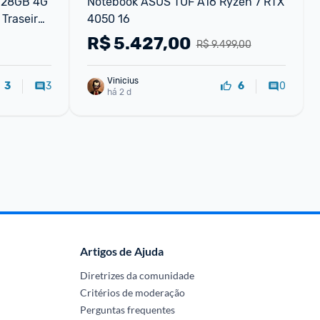
128GB 4G 
Notebook ASUS TUF A16 Ryzen 7 RTX 
Traseira 
4050 16
la 10.4” 
R$
5.427,00
R$ 9.499,00
Vinicius
3
0
3
6
há 2 d
Artigos de Ajuda
Diretrizes da comunidade
Critérios de moderação
Perguntas frequentes