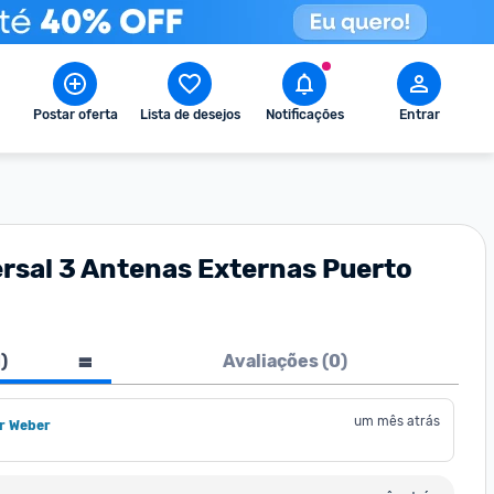
Postar oferta
Lista de desejos
Notificações
Entrar
rsal 3 Antenas Externas Puerto
1
)
Avaliações (
0
)
um mês atrás
r Weber