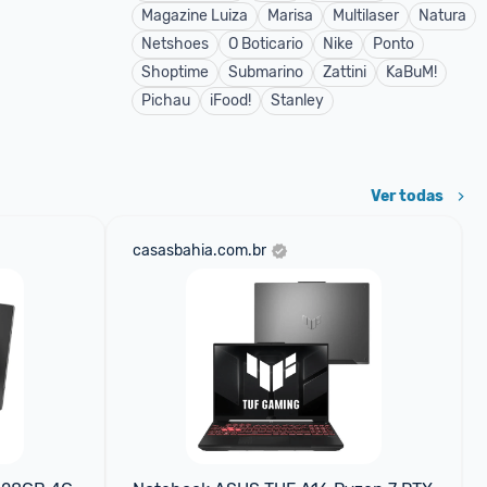
Magazine Luiza
Marisa
Multilaser
Natura
Netshoes
O Boticario
Nike
Ponto
Shoptime
Submarino
Zattini
KaBuM!
Pichau
iFood!
Stanley
Ver todas
casasbahia.com.br