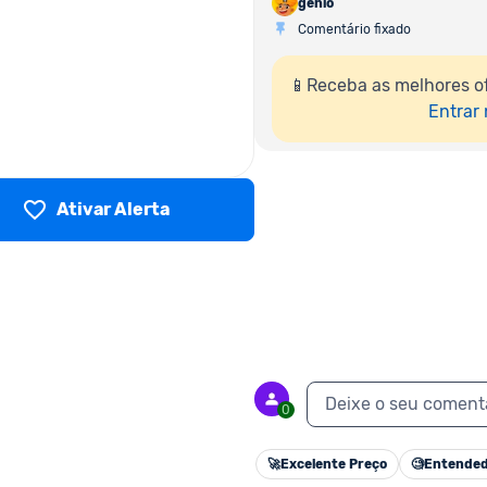
genio
Comentário fixado
📱Receba as melhores o
Entrar
Ativar Alerta
Deixe o seu coment
0
🚀
Excelente Preço
🧐
Entended