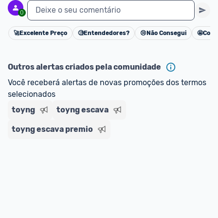
Deixe o seu comentário
0
🚀
Excelente Preço
🧐
Entendedores?
😢
Não Consegui
🤩
Cons
Cancelar
Outros alertas criados pela comunidade
Você receberá alertas de novas promoções dos termos 
selecionados
toyng
toyng escava
toyng escava premio