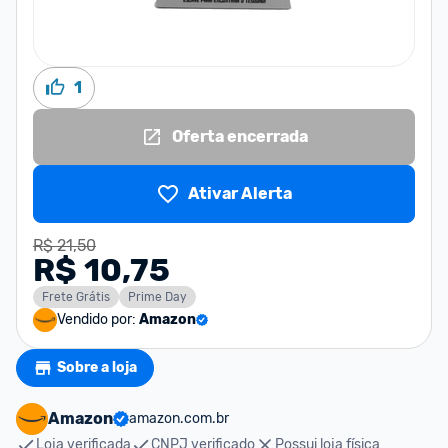
1
Oferta encerrada
Ativar Alerta
R$ 21,50
R$ 10,75
Frete Grátis
Prime Day
Vendido por:
Amazon
Sobre a loja
Amazon
amazon.com.br
Loja verificada
CNPJ verificado
Possui loja física