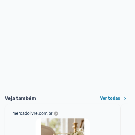
Veja também
Ver todas
mercadolivre.com.br
am