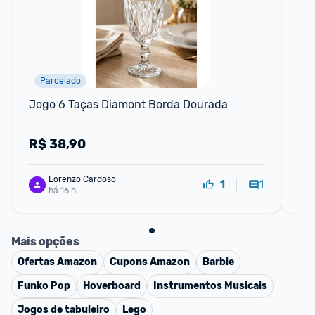
Parcelado
F
Jogo 6 Taças Diamont Borda Dourada
Óc
Ta
R$
38,90
R
Lorenzo Cardoso
1
1
há 16 h
Mais opções
Ofertas
Amazon
Cupons
Amazon
Barbie
Funko Pop
Hoverboard
Instrumentos Musicais
Jogos de tabuleiro
Lego