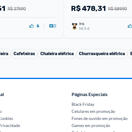
51
R$
478,31
R$ 279,90
R$ 589,90
Iris
0
6
há 5 d
eira
Cafeteiras
Chaleira elétrica
Churrasqueira elétrica
al
Páginas Especiais
Black Friday
o
Celulares em promoção
 Cookies
Fones de ouvido em promoção
Privacidade
Games em promoção