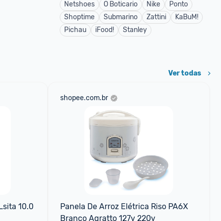
Netshoes
O Boticario
Nike
Ponto
Shoptime
Submarino
Zattini
KaBuM!
Pichau
iFood!
Stanley
Ver todas
shopee.com.br
sita 10.0 
Panela De Arroz Elétrica Riso PA6X 
Branco Agratto 127v 220v