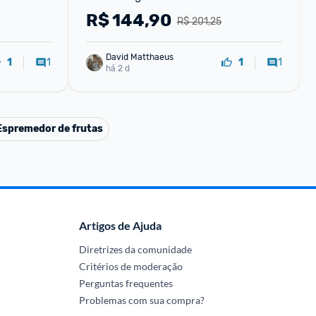
R$
144,90
R$ 201,25
David Matthaeus 
1
1
1
1
há 2 d
Espremedor de frutas
Artigos de Ajuda
Diretrizes da comunidade
Critérios de moderação
Perguntas frequentes
Problemas com sua compra?