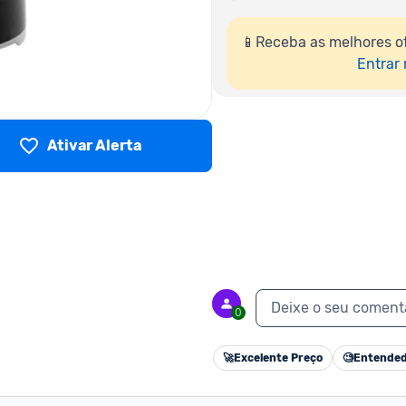
📱Receba as melhores o
Entrar
Ativar Alerta
Deixe o seu coment
0
🚀
Excelente Preço
🧐
Entended