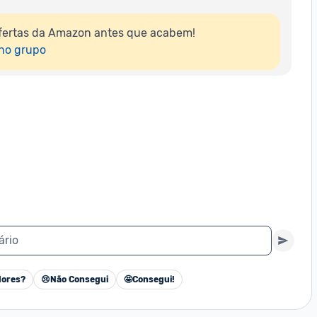
fertas da Amazon antes que acabem!

 no grupo
ário
ores?
😢
Não Consegui
🤩
Consegui!
Cancelar