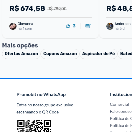
Grãos – Edição Limitada Numerada
R$
674,58
R$
48,
R$ 789,00
Giovanna
Anderson
1
3
há 1 sem
há 5 d
Mais opções
Ofertas
Amazon
Cupons
Amazon
Aspirador de Pó
Bated
Promobit no WhatsApp
Institucion
Comercial
Entre no nosso grupo exclusivo 
Fale conosc
escaneando o QR Code
Política de
Política de 