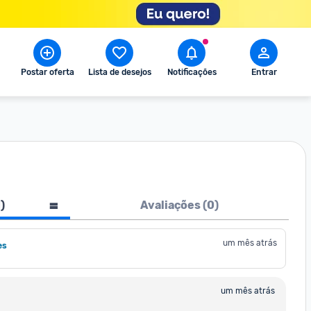
Postar oferta
Lista de desejos
Notificações
Entrar
1
)
Avaliações (
0
)
um mês atrás
es
um mês atrás