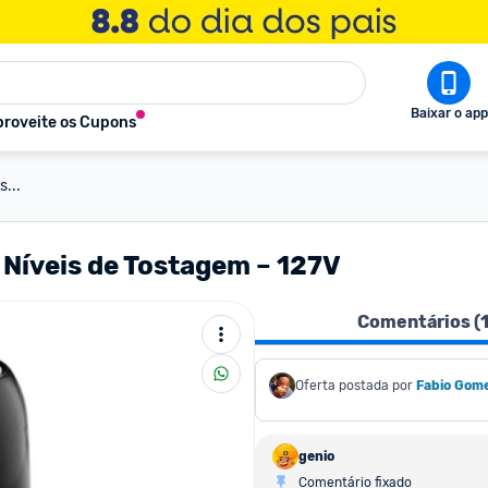
Baixar o app
roveite os Cupons
s...
 Níveis de Tostagem – 127V
Comentários (
Oferta postada por
Fabio Gom
genio
Comentário fixado