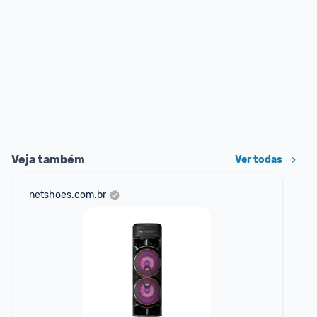
Veja também
Ver todas
netshoes.com.br
am