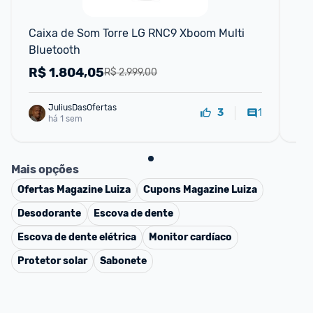
F
Caixa de Som Torre LG RNC9 Xboom Multi 
Mon
Bluetooth
- 
R$
1.804,05
R
R$ 2.999,00
JuliusDasOfertas
1
3
há 1 sem
Mais opções
Ofertas
Magazine Luiza
Cupons
Magazine Luiza
Desodorante
Escova de dente
Escova de dente elétrica
Monitor cardíaco
Protetor solar
Sabonete