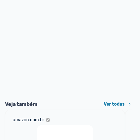
Veja também
Ver todas
amazon.com.br
mer