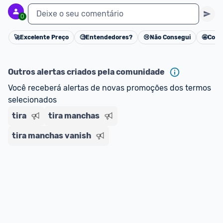
Deixe o seu comentário
0
🚀
Excelente Preço
🧐
Entendedores?
😢
Não Consegui
🤩
Cons
Cancelar
Outros alertas criados pela comunidade
Você receberá alertas de novas promoções dos termos 
selecionados
tira
tira manchas
tira manchas vanish