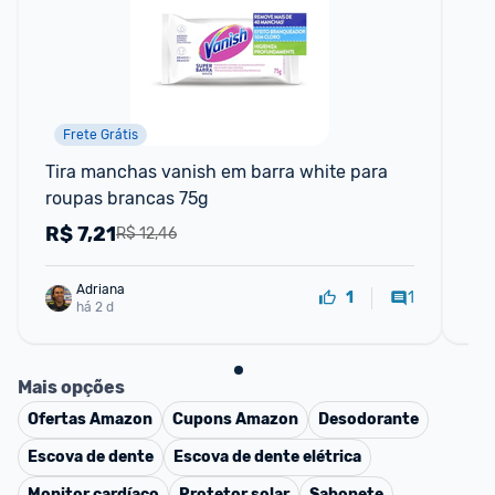
Frete Grátis
Tira manchas vanish em barra white para 
Tir
roupas brancas 75g
Ro
R$
7,21
R
R$ 12,46
Adriana
1
1
há 2 d
Mais opções
Ofertas
Amazon
Cupons
Amazon
Desodorante
Escova de dente
Escova de dente elétrica
Monitor cardíaco
Protetor solar
Sabonete