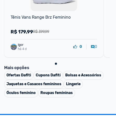
Tênis Vans Range Brz Feminino
Tê
Fe
R$
179,99
R
R$ 399,99
Igor
0
0
há 4 d
Mais opções
Ofertas
Dafiti
Cupons
Dafiti
Bolsas e Acessórios
Jaquetas e Casacos femininos
Lingerie
Óculos feminino
Roupas femininas