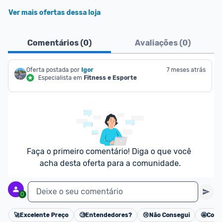
Ver mais ofertas dessa loja
Comentários (
0
)
Avaliações (
0
)
Oferta postada por
Igor
7 meses atrás
Especialista em
Fitness e Esporte
Faça o primeiro comentário! Diga o que você 
acha desta oferta para a comunidade.
Deixe o seu comentário
0
🚀
Excelente Preço
🧐
Entendedores?
😢
Não Consegui
🤩
Cons
Cancelar