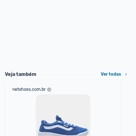
Veja também
Ver todas
netshoes.com.br
mer