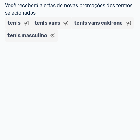
regras do cartão N Card, 
clique aqui
.
Você receberá alertas de novas promoções dos termos 
Entrega Expressa
: A partir de 2 dias úteis.* 
selecionados
*Confira 
aqui
 as regras e condições!
tenis
tenis vans
tenis vans caldrone
tenis masculino