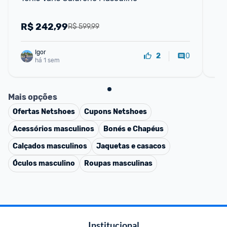
R$
242,99
R
R$ 599,99
Igor
0
2
há 1 sem
Mais opções
Ofertas
Netshoes
Cupons
Netshoes
Acessórios masculinos
Bonés e Chapéus
Calçados masculinos
Jaquetas e casacos
Óculos masculino
Roupas masculinas
Institucional