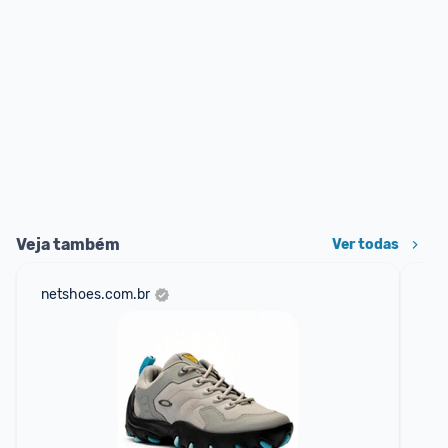
Veja também
Ver todas
netshoes.com.br
mer