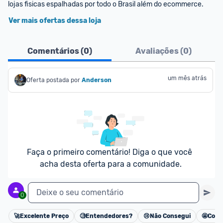
lojas fisicas espalhadas por todo o Brasil além do ecommerce.
Ver mais ofertas dessa loja
Comentários (
0
)
Avaliações (
0
)
um mês atrás
Oferta postada por
Anderson
Faça o primeiro comentário! Diga o que você 
acha desta oferta para a comunidade.
Deixe o seu comentário
0
🚀
Excelente Preço
🧐
Entendedores?
😢
Não Consegui
🤩
Cons
Cancelar