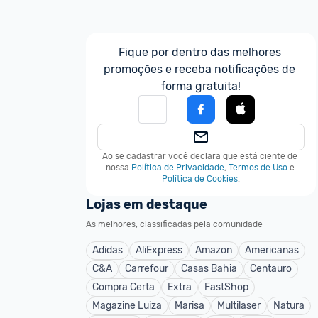
Fique por dentro das melhores 
promoções e receba notificações de 
forma gratuita!
Ao se cadastrar você declara que está ciente de 
nossa
Política de Privacidade
,
Termos de Uso
e
Política de Cookies
.
Lojas em destaque
As melhores, classificadas pela comunidade
Adidas
AliExpress
Amazon
Americanas
C&A
Carrefour
Casas Bahia
Centauro
Compra Certa
Extra
FastShop
Magazine Luiza
Marisa
Multilaser
Natura