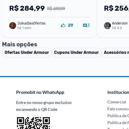
R$
284,99
R$
256
R$ 699,99
JuliusDasOfertas
Anderson
3
29
há 1 sem
há 4 d
Mais opções
Ofertas
Under Armour
Cupons
Under Armour
Acessórios 
Promobit no WhatsApp
Institucion
Comercial
Entre no nosso grupo exclusivo 
Fale conosc
escaneando o QR Code
Política de
Política de 