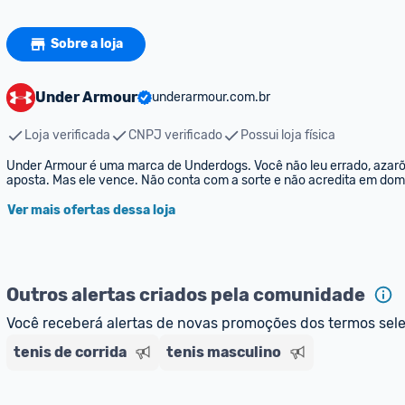
Sobre a loja
Under Armour
underarmour.com.br
Loja verificada
CNPJ verificado
Possui loja física
Under Armour é uma marca de Underdogs. Você não leu errado, azarõ
aposta. Mas ele vence. Não conta com a sorte e não acredita em dom.
Ver mais ofertas dessa loja
Outros alertas criados pela comunidade
Você receberá alertas de novas promoções dos termos sel
tenis de corrida
tenis masculino