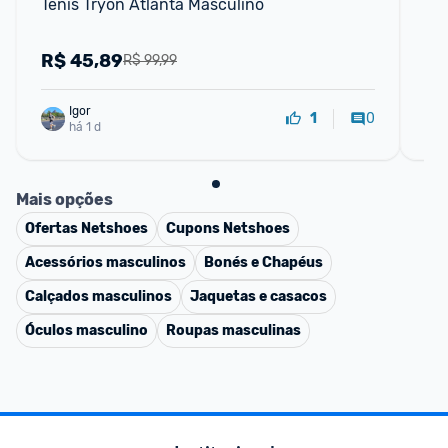
Tênis Tryon Atlanta Masculino
Tê
R$
45,89
R
R$ 99,99
Igor
0
1
há 1 d
Mais opções
Ofertas
Netshoes
Cupons
Netshoes
Acessórios masculinos
Bonés e Chapéus
Calçados masculinos
Jaquetas e casacos
Óculos masculino
Roupas masculinas