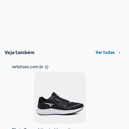
Veja também
Ver todas
netshoes.com.br
mer