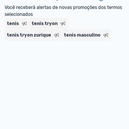
regras do cartão N Card, 
clique aqui
.
Você receberá alertas de novas promoções dos termos 
Entrega Expressa
: A partir de 2 dias úteis.* 
selecionados
*Confira 
aqui
 as regras e condições!
tenis
tenis tryon
tenis tryon zurique
tenis masculino