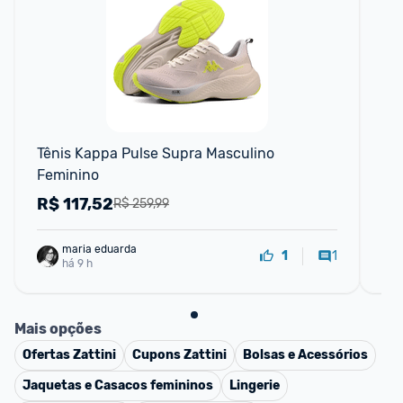
Tênis Kappa Pulse Supra Masculino 
Ja
Feminino
R$
117,52
R
R$ 259,99
maria eduarda
1
1
há 9 h
Mais opções
Ofertas
Zattini
Cupons
Zattini
Bolsas e Acessórios
Jaquetas e Casacos femininos
Lingerie