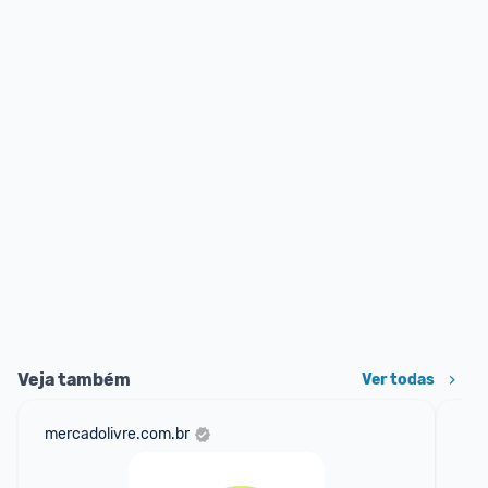
Veja também
Ver todas
mercadolivre.com.br
net