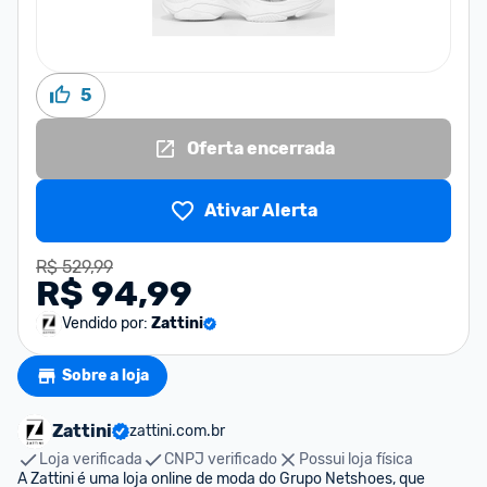
5
Oferta encerrada
Ativar Alerta
R$ 529,99
R$ 94,99
Vendido por:
Zattini
Sobre a loja
Zattini
zattini.com.br
Loja verificada
CNPJ verificado
Possui loja física
A Zattini é uma loja online de moda do Grupo Netshoes, que 