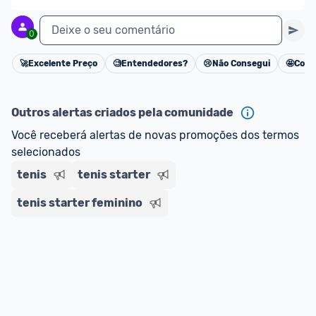
Deixe o seu comentário
0
🚀
Excelente Preço
🧐
Entendedores?
😢
Não Consegui
🤩
Cons
Cancelar
Outros alertas criados pela comunidade
Você receberá alertas de novas promoções dos termos 
selecionados
tenis
tenis starter
tenis starter feminino