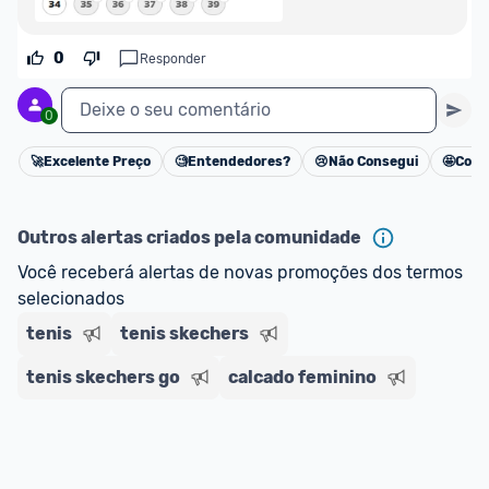
regras do cartão N Card, 
clique aqui
.
Entrega Expressa
: A partir de 2 dias úteis.* 
*Confira 
aqui
 as regras e condições!
0
Responder
Deixe o seu comentário
0
🚀
Excelente Preço
🧐
Entendedores?
😢
Não Consegui
🤩
Cons
Cancelar
Outros alertas criados pela comunidade
Você receberá alertas de novas promoções dos termos 
selecionados
tenis
tenis skechers
tenis skechers go
calcado feminino