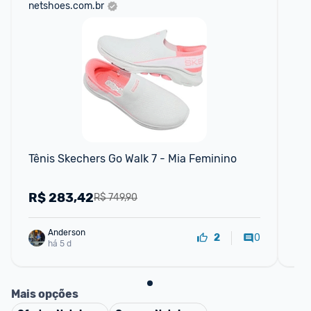
netshoes.com.br
am
F
Tênis Skechers Go Walk 7 - Mia Feminino
TÊ
AV
R$
283,42
R
R$ 749,90
Anderson
0
2
há 5 d
Mais opções