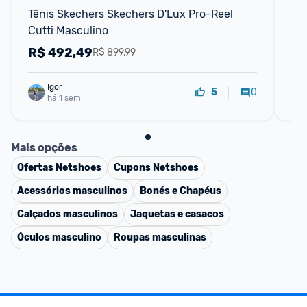
Tênis Skechers Skechers D'Lux Pro-Reel 
TÊ
Cutti Masculino
AV
R$
492,49
R
R$ 899,99
Igor
0
5
há 1 sem
Mais opções
Ofertas
Netshoes
Cupons
Netshoes
Acessórios masculinos
Bonés e Chapéus
Calçados masculinos
Jaquetas e casacos
Óculos masculino
Roupas masculinas