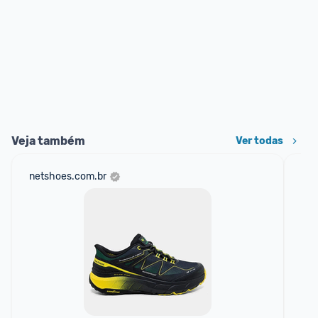
Veja também
Ver todas
netshoes.com.br
am
F