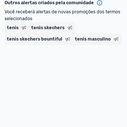
regras do cartão N Card, 
clique aqui
.
Outros alertas criados pela comunidade
Entrega Expressa
: A partir de 2 dias úteis.* 
Você receberá alertas de novas promoções dos termos 
*Confira 
aqui
 as regras e condições!
selecionados
tenis
tenis skechers
tenis skechers bountiful
tenis masculino