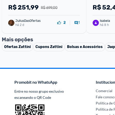
R$
251,99
R$
52,
R$ 699,00
JuliusDasOfertas
Isabela
1
2
há 2 d
há 8 h
Mais opções
Ofertas
Zattini
Cupons
Zattini
Bolsas e Acessórios
Jaq
Promobit no WhatsApp
Institucion
Comercial
Entre no nosso grupo exclusivo 
Fale conosc
escaneando o QR Code
Política de
Política de 