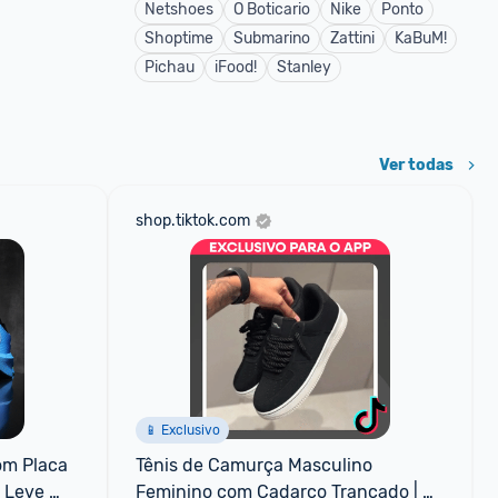
Netshoes
O Boticario
Nike
Ponto
Shoptime
Submarino
Zattini
KaBuM!
Pichau
iFood!
Stanley
Ver todas
shop.tiktok.com
📱 Exclusivo
m Placa 
Tênis de Camurça Masculino 
Leve 
Feminino com Cadarço Trançado | 