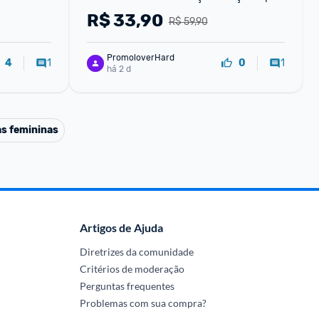
Envio Seguro Rápido
R$
33,90
R$ 59,90
PromoloverHard
1
1
4
0
há 2 d
s femininas
Artigos de Ajuda
Diretrizes da comunidade
Critérios de moderação
Perguntas frequentes
Problemas com sua compra?