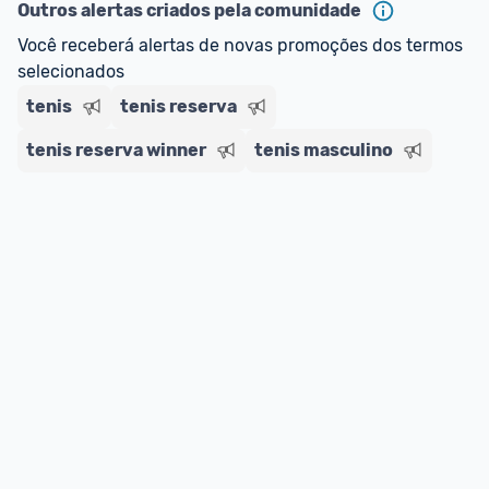
regras do cartão N Card, 
clique aqui
.
Outros alertas criados pela comunidade
Entrega Expressa
: A partir de 2 dias úteis.* 
Você receberá alertas de novas promoções dos termos 
*Confira 
aqui
 as regras e condições!
selecionados
tenis
tenis reserva
tenis reserva winner
tenis masculino