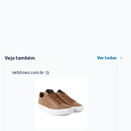
Veja também
Ver todas
netshoes.com.br
mer