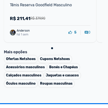
Tênis Reserva Goodfield Masculino
Tên
R$
211,41
R
R$ 379,90
Anderson
0
5
há 1 sem
Mais opções
Ofertas
Netshoes
Cupons
Netshoes
Acessórios masculinos
Bonés e Chapéus
Calçados masculinos
Jaquetas e casacos
Óculos masculino
Roupas masculinas