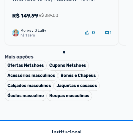
Em 
R$
149,99
R
R$ 389,00
Monkey D Luffy
1
0
há 1 sem
Mais opções
Ofertas
Netshoes
Cupons
Netshoes
Acessórios masculinos
Bonés e Chapéus
Calçados masculinos
Jaquetas e casacos
Óculos masculino
Roupas masculinas
Institucional