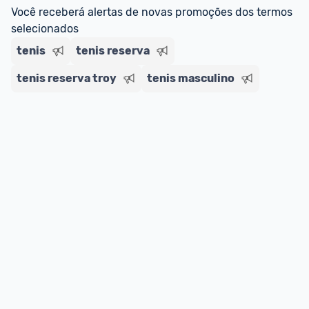
regras do cartão N Card, 
clique aqui
.
Você receberá alertas de novas promoções dos termos 
Entrega Expressa
: A partir de 2 dias úteis.* 
selecionados
*Confira 
aqui
 as regras e condições!
tenis
tenis reserva
tenis reserva troy
tenis masculino