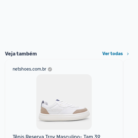
Veja também
Ver todas
netshoes.com.br
mer
Tênis Reserva Troy Masculino- Tam 39
Tên