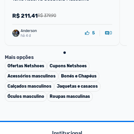
R$
211,41
R
R$ 379,90
Anderson
0
5
há 4 d
Mais opções
Ofertas
Netshoes
Cupons
Netshoes
Acessórios masculinos
Bonés e Chapéus
Calçados masculinos
Jaquetas e casacos
Óculos masculino
Roupas masculinas
Institucional