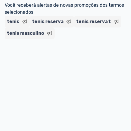
regras do cartão N Card, 
clique aqui
.
Você receberá alertas de novas promoções dos termos 
Entrega Expressa
: A partir de 2 dias úteis.* 
selecionados
*Confira 
aqui
 as regras e condições!
tenis
tenis reserva
tenis reserva t
tenis masculino