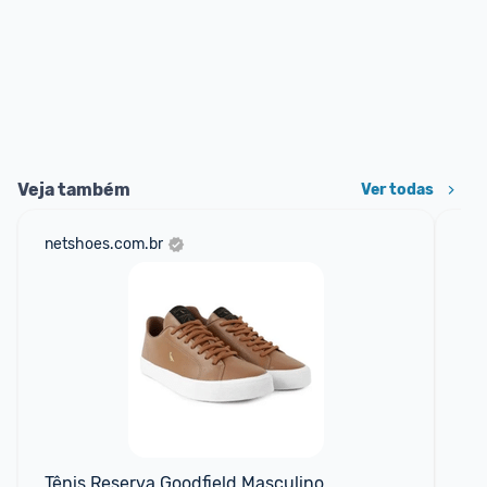
Veja também
Ver todas
netshoes.com.br
mer
Tênis Reserva Goodfield Masculino
Tê