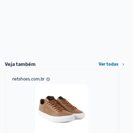
Veja também
Ver todas
netshoes.com.br
mer