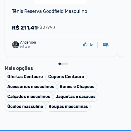
Tênis Reserva Goodfield Masculino
Tê
R$
211,41
R
R$ 379,90
Anderson
0
5
há 4 d
Mais opções
Ofertas
Centauro
Cupons
Centauro
Acessórios masculinos
Bonés e Chapéus
Calçados masculinos
Jaquetas e casacos
Óculos masculino
Roupas masculinas