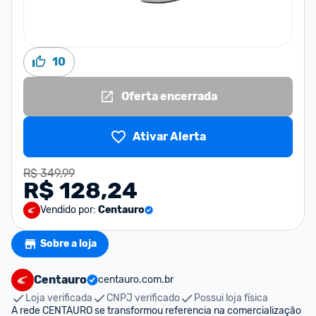
10
Oferta encerrada
Ativar Alerta
R$ 349,99
R$ 128,24
Vendido por:
Centauro
Sobre a loja
Centauro
centauro.com.br
Loja verificada
CNPJ verificado
Possui loja física
A rede CENTAURO se transformou referencia na comercialização 