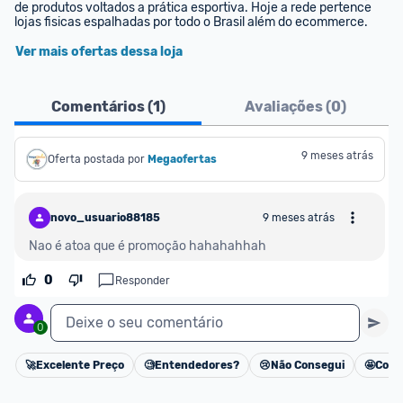
de produtos voltados a prática esportiva. Hoje a rede pertence 
lojas fisicas espalhadas por todo o Brasil além do ecommerce.
Ver mais ofertas dessa loja
Comentários (
1
)
Avaliações (
0
)
9 meses atrás
Oferta postada por
Megaofertas 
novo_usuario88185
9 meses atrás
Nao é atoa que é promoção hahahahhah
0
Responder
Deixe o seu comentário
0
🚀
Excelente Preço
🧐
Entendedores?
😢
Não Consegui
🤩
Cons
Cancelar