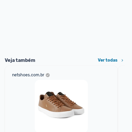
Veja também
Ver todas
netshoes.com.br
mer