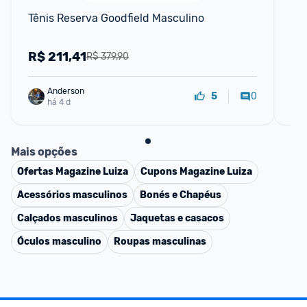
Tênis Reserva Goodfield Masculino
Tê
R$
211,41
R
R$ 379,90
Anderson
0
5
há 4 d
Mais opções
Ofertas
Magazine Luiza
Cupons
Magazine Luiza
Acessórios masculinos
Bonés e Chapéus
Calçados masculinos
Jaquetas e casacos
Óculos masculino
Roupas masculinas