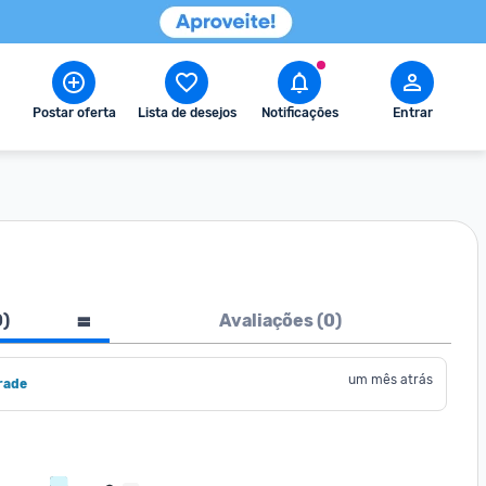
Postar oferta
Lista de desejos
Notificações
Entrar
0
)
Avaliações (
0
)
um mês atrás
rade