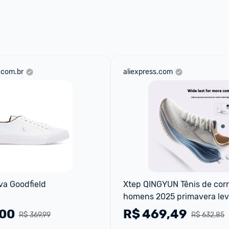
aqui
 as regras e condições!
.com.br
aliexpress.com
va Goodfield
Xtep QINGYUN Tênis de corri
homens 2025 primavera lev
amortecido resistente ao de
,00
R$
469,49
R$ 369,99
R$ 632,85
tênis profissional de