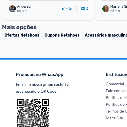
Anderson
Mariana Si
0
5
há 5 d
há 2 d
Mais opções
Ofertas
Netshoes
Cupons
Netshoes
Acessórios masculin
Promobit no WhatsApp
Institucion
Comercial
Entre no nosso grupo exclusivo 
Fale conosc
escaneando o QR Code
Política de
Política de 
Termos de 
Mapa Site