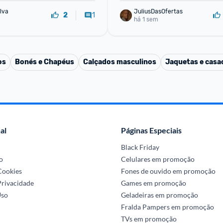
lva
JuliusDasOfertas
1
2
há 1 sem
os
Bonés e Chapéus
Calçados masculinos
Jaquetas e casa
al
Páginas Especiais
Black Friday
o
Celulares em promoção
 Cookies
Fones de ouvido em promoção
Privacidade
Games em promoção
Uso
Geladeiras em promoção
Fralda Pampers em promoção
TVs em promoção