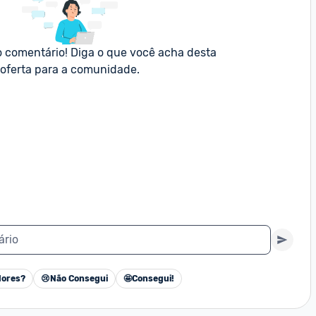
o comentário! Diga o que você acha desta 
oferta para a comunidade.
ário
ores?
😢
Não Consegui
🤩
Consegui!
Cancelar