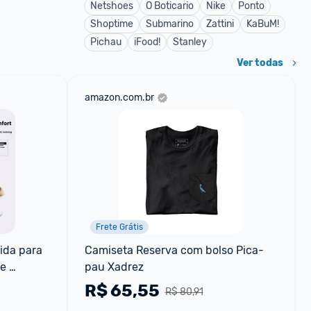
Netshoes
O Boticario
Nike
Ponto
Shoptime
Submarino
Zattini
KaBuM!
Pichau
iFood!
Stanley
Ver todas
amazon.com.br
Frete Grátis
da para 
Camiseta Reserva com bolso Pica-
e 
pau Xadrez
sgaste 
R$
65,55
R$ 80,91