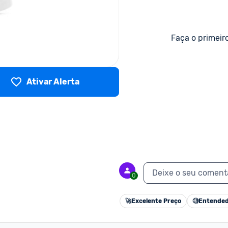
Faça o primeir
Ativar Alerta
Deixe o seu coment
0
🚀
Excelente Preço
🧐
Entended