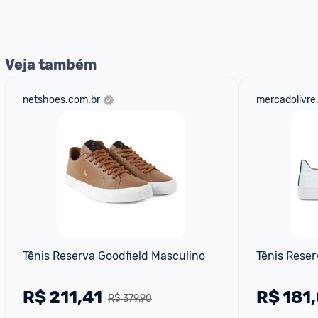
Entrega Expressa
: A partir de 2 dias úteis.* *Confira 
Veja também
netshoes.com.br
mercadolivre
Tênis Reserva Goodfield Masculino
Tênis Reser
R$
211,41
R$
181
R$ 379,90