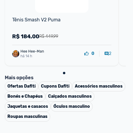
Tênis Smash V2 Puma
Tê
R$
184,00
R
R$ 449,99
Hee Hee-Man
2
0
há 14 h
Mais opções
Ofertas
Dafiti
Cupons
Dafiti
Acessórios masculinos
Bonés e Chapéus
Calçados masculinos
Jaquetas e casacos
Óculos masculino
Roupas masculinas