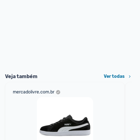
Veja também
Ver todas
mercadolivre.com.br
net