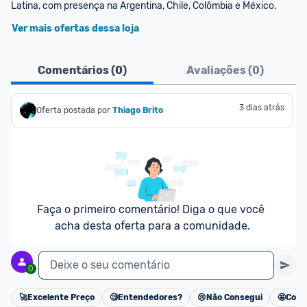
Latina, com presença na Argentina, Chile, Colômbia e México.
Ver mais ofertas dessa loja
Comentários (
0
)
Avaliações (
0
)
3 dias atrás
Oferta postada por
Thiago Brito
Faça o primeiro comentário! Diga o que você 
acha desta oferta para a comunidade.
Deixe o seu comentário
0
🚀
Excelente Preço
🧐
Entendedores?
😢
Não Consegui
🤩
Cons
Cancelar