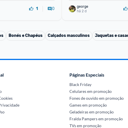
george
0
1
há 2 d
os
Bonés e Chapéus
Calçados masculinos
Jaquetas e casa
al
Páginas Especiais
Black Friday
o
Celulares em promoção
 Cookies
Fones de ouvido em promoção
Privacidade
Games em promoção
Uso
Geladeiras em promoção
Fralda Pampers em promoção
TVs em promoção