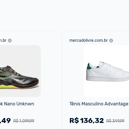
aqui
 as regras e condições!
.br
mercadolivre.com.br
ok Nano Unknwn 
Tênis Masculino Advantage
,49
R$
136,32
R$ 1.099,99
R$ 349,99