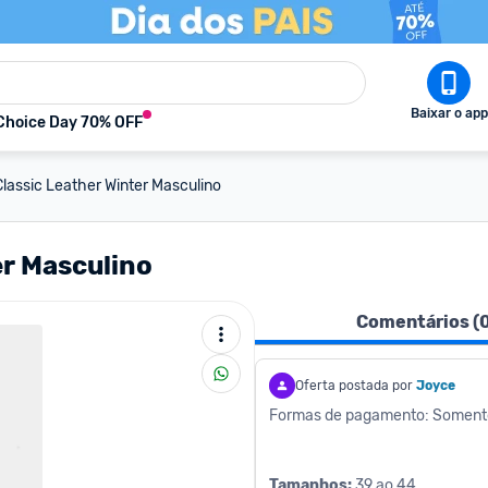
Baixar o app
Choice Day 70% OFF
lassic Leather Winter Masculino
er Masculino
Comentários (
Oferta postada por
Joyce
Formas de pagamento: Soment
Tamanhos:
 ‎39 ao 44