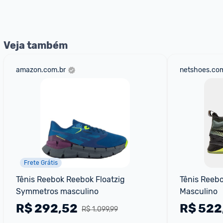
Entrega Expressa
: A partir de 2 dias úteis.* *Confira 
Veja também
amazon.com.br
netshoes.com
Frete Grátis
Tênis Reebok Reebok Floatzig 
Tênis Reeb
Symmetros masculino
Masculino
R$
292,52
R$
522
R$ 1.099,99