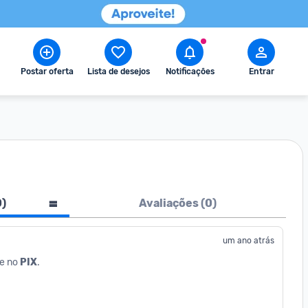
Postar oferta
Lista de desejos
Notificações
Entrar
0
)
Avaliações (
0
)
um ano atrás
e no 
PIX
.