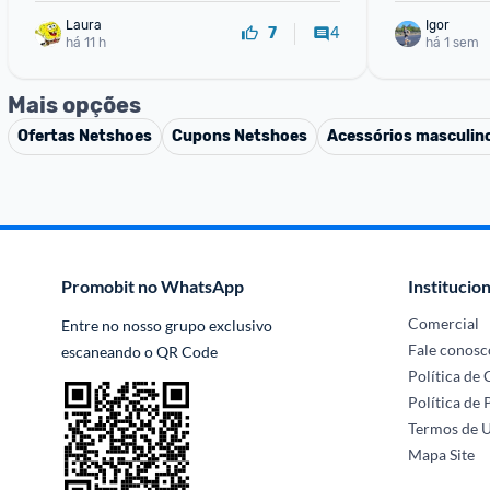
Laura
Igor
4
7
há 11 h
há 1 sem
Mais opções
Ofertas
Netshoes
Cupons
Netshoes
Acessórios masculin
Promobit no WhatsApp
Institucion
Comercial
Entre no nosso grupo exclusivo 
Fale conosc
escaneando o QR Code
Política de
Política de 
Termos de 
Mapa Site