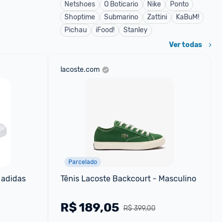
Netshoes
O Boticario
Nike
Ponto
Shoptime
Submarino
Zattini
KaBuM!
Pichau
iFood!
Stanley
Ver todas
lacoste.com
Parcelado
 adidas
Tênis Lacoste Backcourt - Masculino
R$
189,05
R$ 399,00