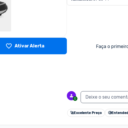
Ativar Alerta
Faça o primeir
Deixe o seu coment
0
🚀
Excelente Preço
🧐
Entended