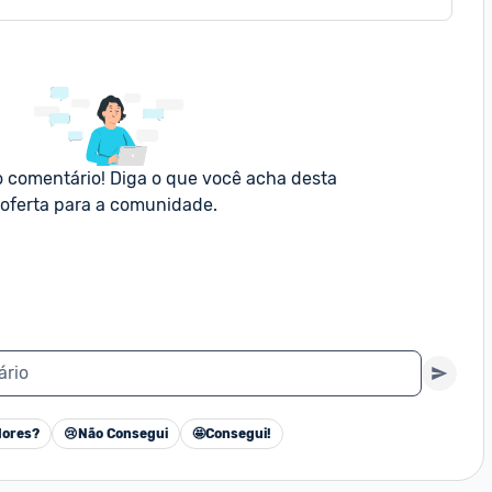
o comentário! Diga o que você acha desta 
oferta para a comunidade.
ário
ores?
😢
Não Consegui
🤩
Consegui!
Cancelar