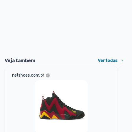
Veja também
Ver todas
netshoes.com.br
mer