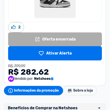
2
Oferta encerrada
Ativar Alerta
R$ 799,99
R$ 282,62
Vendido por:
Netshoes
Informações da promoção
Sobre a loja
Benefícios de Comprar na Netshoes