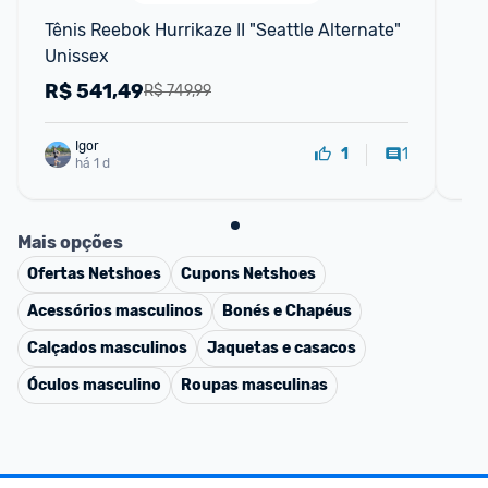
Tênis Reebok Hurrikaze II "Seattle Alternate" 
Tê
Unissex
R$
541,49
R
R$ 749,99
Igor
1
1
há 1 d
Mais opções
Ofertas
Netshoes
Cupons
Netshoes
Acessórios masculinos
Bonés e Chapéus
Calçados masculinos
Jaquetas e casacos
Óculos masculino
Roupas masculinas